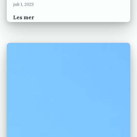
juli 1, 2023
Race
Les mer
Report
–
Guri
på
Trollveggen
tri
2023