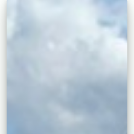
Benjamin
på
Ironman
Tallinn