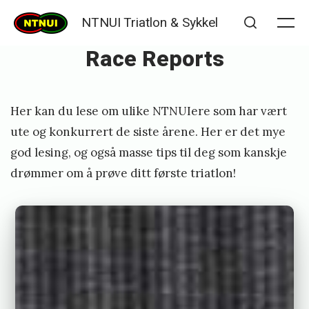
Skip
NTNUI Triatlon & Sykkel
to
Me
Search
Race Reports
content
Posted
P
Her kan du lese om ulike NTNUIere som har vært
on
u
ute og konkurrert de siste årene. Her er det mye
b
god lesing, og også masse tips til deg som kanskje
l
drømmer om å prøve ditt første triatlon!
i
s
h
e
d