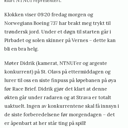
klart NTNUI representert.
l
S
Klokken viser 09:20 fredag morgen og
t
Norwegians Boeing 737 har brakt meg trykt til
trøndersk jord. Under et døgn til starten går i
e
Pirbadet og solen skinner på Vernes – dette kan
i
bli en bra helg.
n
s
Møter Didrik (kamerat, NTNUI’er og argeste
t
konkurrent) på St. Olavs på ettermiddagen og
lurer til oss en siste finpuss på løpebanen på øya
ø
før Race Brief. Didrik gjør det klart at denne
økten går under radaren og at Strava er totalt
uaktuelt. Ingen av konkurrentene skal få innsyn i
de siste forberedelsene før morgendagen – det
er åpenbart at her står ting på spill!