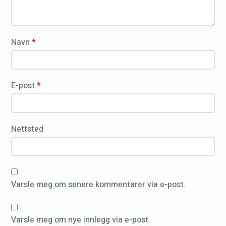
r
a
i
r
*
k
Navn
*
s
o
g
E-post
*
o
p
p
Nettsted
d
a
t
Varsle meg om senere kommentarer via e-post.
e
r
i
Varsle meg om nye innlegg via e-post.