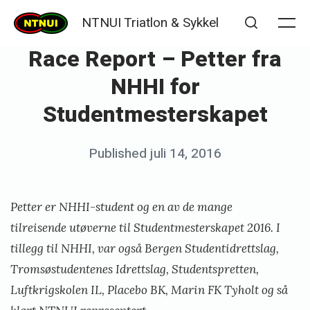
Skip
NTNUI Triatlon & Sykkel
to
Me
Search
Race Report – Petter fra
content
NHHI for
Studentmesterskapet
Posted
Published
juli 14, 2016
b
on
y
K
Petter er NHHI-student og en av de mange
j
tilreisende utøverne til
Studentmesterskapet 2016
. I
e
tillegg til NHHI, var også Bergen Studentidrettslag,
Tromsøstudentenes Idrettslag, Studentspretten,
t
Luftkrigskolen IL, Placebo BK, Marin FK Tyholt og så
i