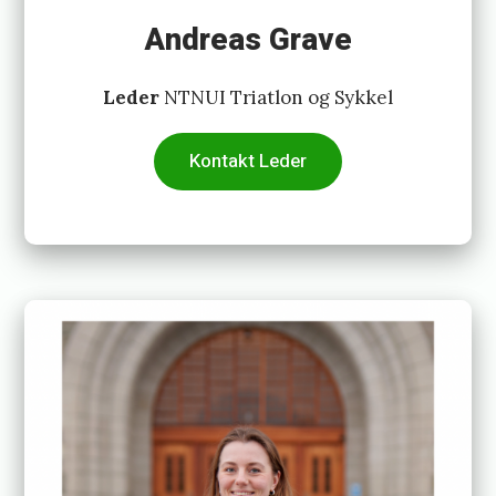
n
Andreas Grave
d
Leder
NTNUI Triatlon og Sykkel
r
e
Kontakt Leder
t
h
r
o
n
a
e
s