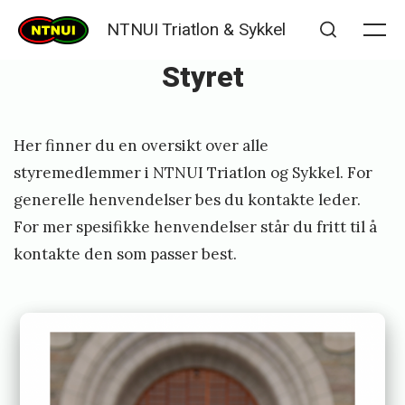
Skip
NTNUI Triatlon & Sykkel
to
Me
Search
Styret
content
Posted
P
Her finner du en oversikt over alle
on
u
styremedlemmer i NTNUI Triatlon og Sykkel. For
b
generelle henvendelser bes du kontakte leder.
l
For mer spesifikke henvendelser står du fritt til å
i
kontakte den som passer best.
s
h
e
d