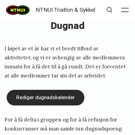
Skip
NTNUI Triatlon & Sykkel
to
Me
Search
Dugnad
content
Posted
P
I løpet av et år har vi et bredt tilbud av
on
u
aktiviteter, og vi er avhengig av alle medlemmers
b
innsats for å få det til å gå rundt. Det er forventet
l
at alle medlemmer tar sin del av arbeidet.
i
s
Rediger dugnadskalender
h
e
For å få delta i gruppen og for å få refusjon for
d
konkurranser må man samle inn dugnadspoeng.