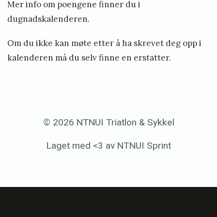
f
Mer info om poengene finner du i
e
dugnadskalenderen.
b
Om du ikke kan møte etter å ha skrevet deg opp i
r
kalenderen må du selv finne en erstatter.
u
a
r
2
© 2026 NTNUI Triatlon & Sykkel
4
Laget med <3 av NTNUI Sprint
,
2
0
1
9