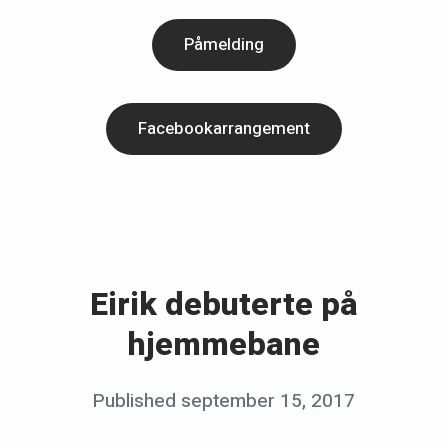
Påmelding
Facebookarrangement
«
E
i
Eirik debuterte på
r
hjemmebane
i
k
Posted
Published
september 15, 2017
b
d
on
y
e