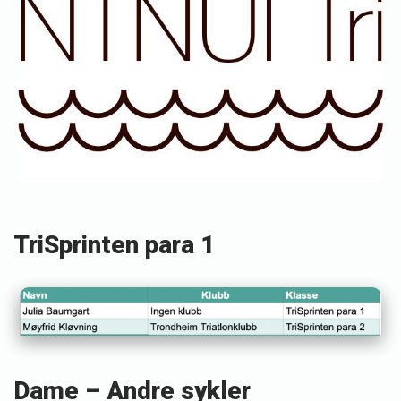
S
t
e
i
n
s
t
ø
TriSprinten para 1
Dame – Andre sykler