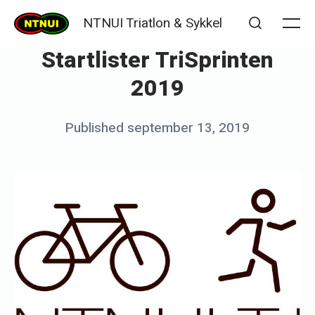
Skip
NTNUI Triatlon & Sykkel
to
Me
Search
Startlister TriSprinten
content
2019
Posted
Published
september 13, 2019
b
on
y
K
j
e
t
i
l