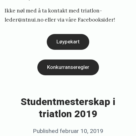
Ikke nøl med å ta kontakt med
triatlon-
leder@ntnui.no
eller via våre
Facebooksider
!
Løypekart
Konkurranseregler
«
T
r
Studentmesterskap i
i
triatlon 2019
S
p
Posted
Published
februar 10, 2019
b
r