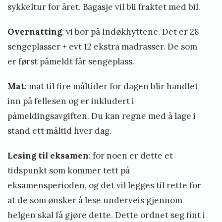
t
sykkeltur for året. Bagasje vil bli fraktet med bil.
r
Overnatting
: vi bor på
Indøkhyttene
. Det er 28
i
sengeplasser + evt 12 ekstra madrasser. De som
a
er først påmeldt får sengeplass.
t
l
Mat
: mat til fire måltider for dagen blir handlet
o
inn på fellesen og er inkludert i
n
påmeldingsavgiften. Du kan regne med å lage i
2
stand ett måltid hver dag.
0
2
Lesing til eksamen
: for noen er dette et
0
tidspunkt som kommer tett på
»
eksamensperioden, og det vil legges til rette for
at de som ønsker å lese underveis gjennom
helgen skal få gjøre dette. Dette ordnet seg fint i