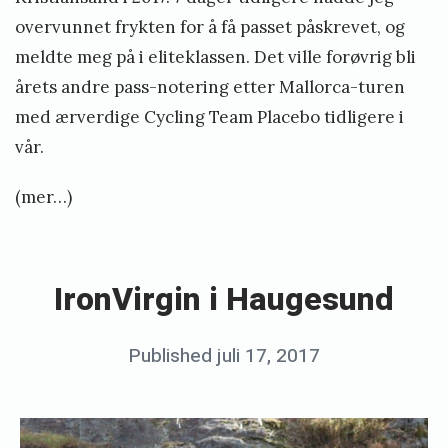
u
overvunnet frykten for å få passet påskrevet, og
t
meldte meg på i eliteklassen. Det ville forøvrig bli
t
årets andre pass-notering etter Mallorca-turen
a
med ærverdige Cycling Team Placebo tidligere i
E
vår.
i
r
(mer…)
i
«
k
I
d
r
IronVirgin i Haugesund
e
o
b
n
Posted
Published
juli 17, 2017
b
u
V
on
y
t
i
K
e
r