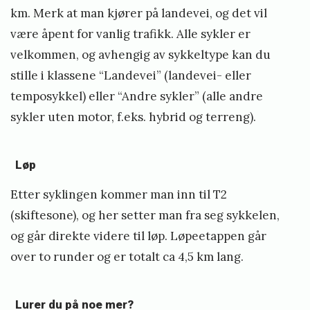
km. Merk at man kjører på landevei, og det vil
n
være åpent for vanlig trafikk. Alle sykler er
1
velkommen, og avhengig av sykkeltype kan du
9
stille i klassene “Landevei” (landevei- eller
»
temposykkel) eller “Andre sykler” (alle andre
sykler uten motor, f.eks. hybrid og terreng).
Løp
Etter syklingen kommer man inn til T2
(skiftesone), og her setter man fra seg sykkelen,
og går direkte videre til løp. Løpeetappen går
over to runder og er totalt ca 4,5 km lang.
Lurer du på noe mer?