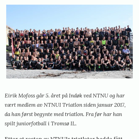
K
b
j
u
t
e
e
t
r
i
t
l
e
S
p
t
å
e
h
Eirik Mofoss går 5. året på Indøk ved NTNU og har
j
i
vært medlem av NTNUI Triatlon siden januar 2017,
e
n
da han først begynte med triatlon. Fra før har han
m
s
spilt juniorfotball i Tromsø IL.
m
t
e
Etter at resten av NTNUIs triatleter hadde fått