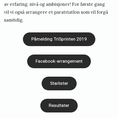
av erfaring, nivå og ambisjoner! For første gang
n
vil vi også arrangere et paratriatlon som vil forgå
k
samtidig.
u
r
r
Påmelding TriSprinten 2019
a
n
Facebook-arrangement
s
e
R
Starlister
e
s
u
Resultater
l
t