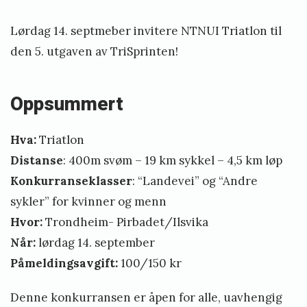
ø
ø
Lørdag 14. septmeber invitere NTNUI Triatlon til
r
den 5. utgaven av TriSprinten!
s
t
e
Oppsummert
t
r
Hva:
Triatlon
i
Distanse
: 400m svøm – 19 km sykkel – 4,5 km løp
a
Konkurranseklasser
: “Landevei” og “Andre
t
sykler” for kvinner og menn
l
Hvor:
Trondheim- Pirbadet/Ilsvika
o
Når:
lørdag 14. september
n
Påmeldingsavgift:
100/150 kr
k
Denne konkurransen er åpen for alle, uavhengig
o