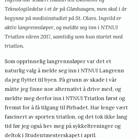
n
e
i
Teknologiledelse i et år på Gløshaugen, men skal i år
2
b
n
begynne på medisinstudiet på St. Olavs. Ingvild er
0
u
aktiv langrennsløper, og meldte seg inn i NTNUI
1
s
t
Triatlon våren 2017, samtidig som hun startet med
9
t
e
triatlon.
»
ø
n
Som opprinnelig langrennsløper var det et
i
naturlig valg å melde seg inn i NTNUI Langrenn
U
da jeg flyttet til byen. På grunn av skade i vår
v
måtte jeg finne noe alternativt å drive med, og
d
meldte meg derfor inn i NTNUI Triatlon først og
a
fremst for å få tilgang til Pirbadet. Har lenge vært
l
fascinert av sporten triatlon, og det tok ikke lang
T
tid før jeg også hev meg på sykkeltreninger og
r
deltok i Studentmesterskapet i april.
e