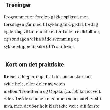
T
Treninger
r
i
Programmet er foreløpig ikke spikret, men
S
torsdagen går med til sykling til Oppdal, fredag
p
og lørdag vil inneholde økter i alle tre disipliner,
r
og søndagen vil ha både svømming og
i
sykkeletappe tilbake til Trondheim.
n
t
Kort om det praktiske
e
n
Reise
: vi legger opp til at de som ønsker kan
P
sykle hele, eller deler av, veien
a
mellom
Trondheim og Oppdal
(ca. 150 km én vei).
r
Alle vil sykle sammen med noen som matcher sitt
a
nivå, men det bør helt klart ikke være din første