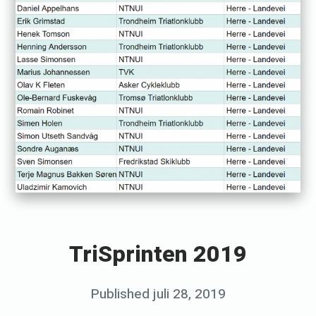
«
R
a
TriSprinten 2019
c
e
Posted
Published
juli 28, 2019
b
R