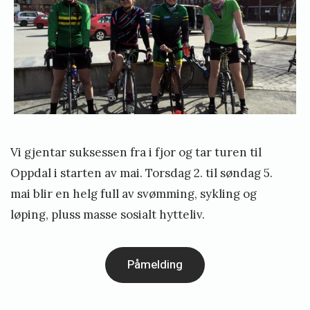
e
e
i
t
r
i
p
l
å
S
O
t
p
e
p
Vi gjentar suksessen fra i fjor og tar turen til
d
i
Oppdal i starten av mai. Torsdag 2. til søndag 5.
a
n
mai blir en helg full av svømming, sykling og
l
løping, pluss masse sosialt hytteliv.
s
2
t
0
ø
Påmelding
1
9