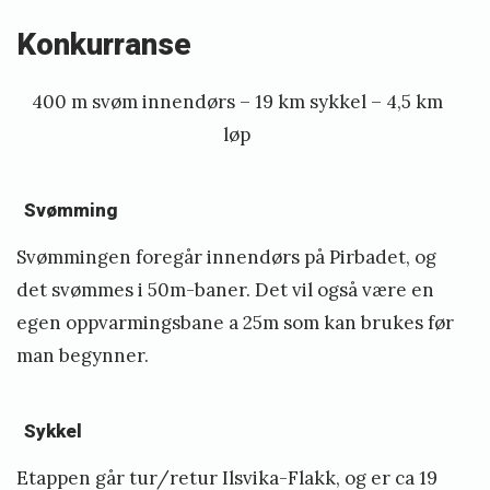
a
Konkurranse
t
e
400 m svøm innendørs – 19 km sykkel – 4,5 km
r
løp
–
T
Svømming
r
Svømmingen foregår innendørs på Pirbadet, og
i
det svømmes i 50m-baner. Det vil også være en
S
egen oppvarmingsbane a 25m som kan brukes før
p
man begynner.
r
i
n
Sykkel
t
Etappen
går tur/retur Ilsvika-Flakk, og er ca 19
e