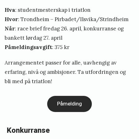
t
o
Hva
: studentmesterskap i triatlon
ø
n
Hvor
: Trondheim – Pirbadet/Ilsvika/Strindheim
2
Når
: race brief fredag 26. april, konkurranse og
0
bankett lørdag 27. april
2
Påmeldingsavgift
: 375 kr
0
Arrangementet passer for alle, uavhengig av
R
erfaring, nivå og ambisjoner. Ta utfordringen og
a
bli med på triatlon!
c
e
R
Påmelding
e
p
Konkurranse
o
r