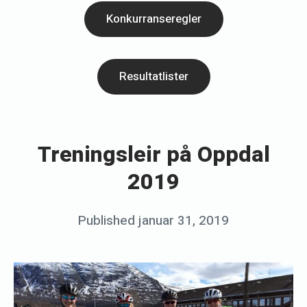
Konkurranseregler
Resultatlister
«
T
r
Treningsleir på Oppdal
e
2019
n
i
Posted
Published
januar 31, 2019
b
n
on
y
g
K
s
j
l