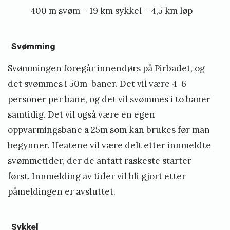
400 m svøm – 19 km sykkel – 4,5 km løp
t
–
S
Svømming
o
Svømmingen foregår innendørs på Pirbadet, og
n
det svømmes i 50m-baner. Det vil være 4-6
d
personer per bane, og det vil svømmes i to baner
r
samtidig. Det vil også være en egen
e
oppvarmingsbane a 25m som kan brukes før man
i
begynner. Heatene vil være delt etter innmeldte
S
svømmetider, der de antatt raskeste starter
w
først. Innmelding av tider vil bli gjort etter
e
påmeldingen er avsluttet.
d
e
Sykkel