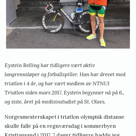
r
l
a
s
l
S
e
2
t
g
0
e
m
1
o
i
9
t
n
»
Eystein Relling har tidligere vært aktiv
d
s
langrennsløper og fotballspiller. Han har drevet med
e
t
triatlon i 4 år, og har vært medlem av NTNUI
s
ø
Triatlon siden mars 2017. Eystein begynner nå på 6.,
t
og siste, året på medisinstudiet på St. Olavs.
o
r
Norgesmesterskapet i triatlon olympisk distanse
e
skulle falle på en regnværsdag i sommerbyen
g
Kristiansand i 2017. 7 dager tidligere hadde jeg