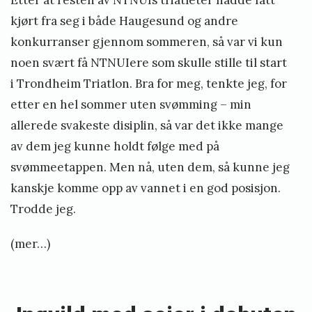
ø
b
kjørt fra seg i både Haugesund og andre
a
konkurranser gjennom sommeren, så var vi kun
n
noen svært få NTNUIere som skulle stille til start
e
i Trondheim Triatlon. Bra for meg, tenkte jeg, for
S
etter en hel sommer uten svømming – min
t
allerede svakeste disiplin, så var det ikke mange
u
av dem jeg kunne holdt følge med på
d
svømmeetappen. Men nå, uten dem, så kunne jeg
e
kanskje komme opp av vannet i en god posisjon.
n
Trodde jeg.
t
(mer…)
m
«
e
I
s
n
t