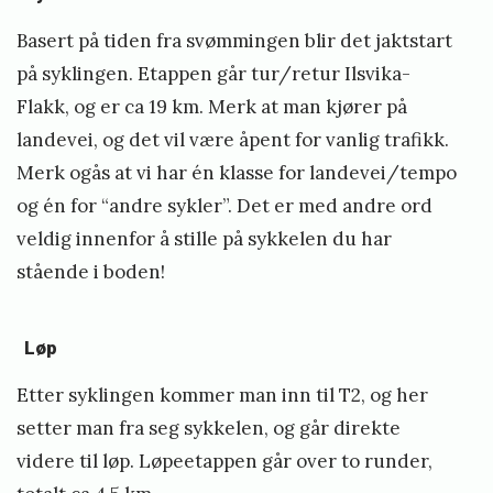
m
a
Basert på tiden fra svømmingen blir det jaktstart
n
på syklingen. Etappen går tur/retur Ilsvika-
2
Flakk, og er ca 19 km. Merk at man kjører på
0
landevei, og det vil være åpent for vanlig trafikk.
1
Merk ogås at vi har én klasse for landevei/tempo
9
og én for “andre sykler”. Det er med andre ord
»
veldig innenfor å stille på sykkelen du har
stående i boden!
Løp
Etter syklingen kommer man inn til T2, og her
setter man fra seg sykkelen, og går direkte
videre til løp. Løpeetappen går over to runder,