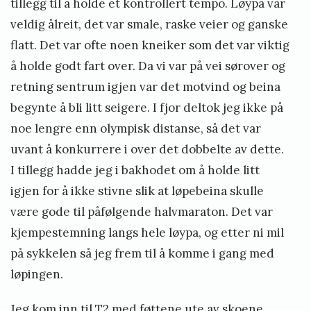
tillegg til å holde et kontrollert tempo. Løypa var
veldig ålreit, det var smale, raske veier og ganske
flatt. Det var ofte noen kneiker som det var viktig
å holde godt fart over. Da vi var på vei sørover og
retning sentrum igjen var det motvind og beina
begynte å bli litt seigere. I fjor deltok jeg ikke på
noe lengre enn olympisk distanse, så det var
uvant å konkurrere i over det dobbelte av dette.
I tillegg hadde jeg i bakhodet om å holde litt
igjen for å ikke stivne slik at løpebeina skulle
være gode til påfølgende halvmaraton. Det var
kjempestemning langs hele løypa, og etter ni mil
på sykkelen så jeg frem til å komme i gang med
løpingen.
Jeg kom inn til T2 med føttene ute av skoene