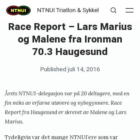
Skip
NTNUI Triatlon & Sykkel
to
Me
Search
Race Report – Lars Marius
content
og Malene fra Ironman
70.3 Haugesund
Posted
Published
juli 14, 2016
b
on
y
K
Årets NTNUI-delegasjon var på 20 deltagere, med en
j
fin miks av erfarne utøvere og nybegynnere. Race
e
Report fra Haugesund er skrevet av Malene og Lars
Marius.
t
i
Tydeligvis var det mange NTNUI’ere som var