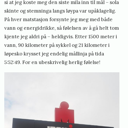
si at jeg koste meg den siste mila inn til mål – sola
skinte og stemninga langs løypa var upåklagelig.
På hver matstasjon forsynte jeg meg med både
vann og energidrikke, så følelsen av å gå helt tom
kjente jeg aldri på – heldigvis. Etter 1500 meter i
vann, 90 kilometer på sykkel og 21 kilometer i
løpesko krysset jeg endelig mållinja på tida
5:52:49. For en ubeskrivelig herlig følelse!