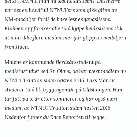
delta i NM må man ha løst helårslisens. Dessverre
var det en håndfull NTNUI’ere som gikk glipp av
NM-medaljer fordi de bare løst engangslisens.
Klubben oppfordrer alle til å kjøpe helårslisens slik
at man ikke flere medlemmer går glipp av medaljer i
fremtiden.
Malene er kommende fjerdeårsstudent på
medisinstudiet ved St. Olavs, og har vært medlem av
NTNUI Triatlon siden høsten 2015.
Lars Marius
studerer til å bli byggingeniør på Gløshaugen. Han
tar fatt på 5. år etter sommeren og har også vært
medlem av NTNUI Triatlon siden høsten 2015.
Nedenfor finner du Race Reporten til begge.