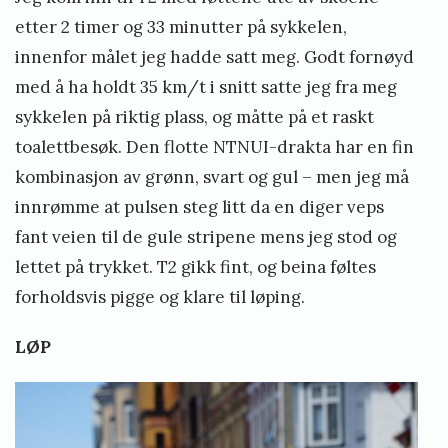
etter 2 timer og 33 minutter på sykkelen,
innenfor målet jeg hadde satt meg. Godt fornøyd
med å ha holdt 35 km/t i snitt satte jeg fra meg
sykkelen på riktig plass, og måtte på et raskt
toalettbesøk. Den flotte NTNUI-drakta har en fin
kombinasjon av grønn, svart og gul – men jeg må
innrømme at pulsen steg litt da en diger veps
fant veien til de gule stripene mens jeg stod og
lettet på trykket. T2 gikk fint, og beina føltes
forholdsvis pigge og klare til løping.
LØP