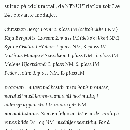
l
sultne på edelt metall, da NTNUI Triatlon tok 7 av
S
24 relevante medaljer.
t
Christian Berge Foyn: 2. plass IM (deltok ikke i NM)
e
Kaja Bergwitz-Larsen: 2. plass IM (deltok ikke i NM)
i
Synne Osaland Hådem: 1. plass NM, 3. plass IM
n
Mathias Maagerø Svendsen: 1. plass NM, 5. plass IM
s
Malene Hjorteland: 3. plass NM, 9. plass IM
t
Peder Holm: 3. plass NM, 13 plass IM
ø
Ironman Haugesund består av to konkurranser,
parallelt med kampen om å bli best mulig i
aldersgruppen sin i Ironman går NM
normaldistanse. Som en følge av dette er det mulig å
vinne både IM- og NM-medaljer samtidig.
For å