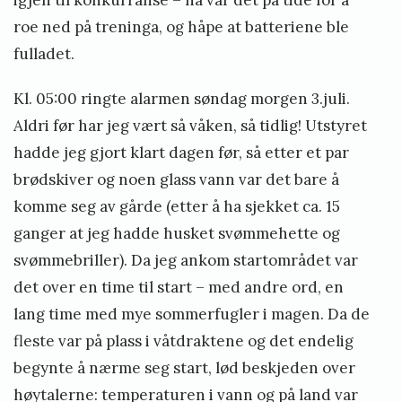
roe ned på treninga, og håpe at batteriene ble
fulladet.
Kl. 05:00 ringte alarmen søndag morgen 3.juli.
Aldri før har jeg vært så våken, så tidlig! Utstyret
hadde jeg gjort klart dagen før, så etter et par
brødskiver og noen glass vann var det bare å
komme seg av gårde (etter å ha sjekket ca. 15
ganger at jeg hadde husket svømmehette og
svømmebriller). Da jeg ankom startområdet var
det over en time til start – med andre ord, en
lang time med mye sommerfugler i magen. Da de
fleste var på plass i våtdraktene og det endelig
begynte å nærme seg start, lød beskjeden over
høytalerne: temperaturen i vann og på land var