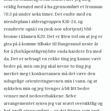
veldig fornøyd med å ha gjennomført et Ironman
70.3 på under seks timer. Det endte med en
niendeplass i aldersgruppen K18-24, og
resulterte også i en (nok noe ufortjent) NM-
bronse i klassen K20. Det er liten tvil om at jeg er
gira på å komme tilbake til Haugesund neste år
for å (forhåpentligvis) bite enda hardere fra med
da. Det er selvsagt en rekke ting jeg kunne vært
bedre på, men om jeg skal nevne to ting jeg
merket meg i konkurransen må det være den
udugelige orienteringsevnen min i vann, og at
sykkelen min og jeg trenger å bli litt bedre
venner med nedoverbakkene. Selve
arrangementet synes jeg var svært oversiktlig og
hel-proft gjennomført – og det frister, som sagt,