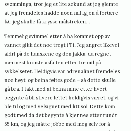
svømminga, tror jeg et lite sekund at jeg glemte
at jeg fremdeles hadde noen mil igjen å fortære
før jeg skulle få krysse målstreken…
Temmelig svimmel etter å ha kommet opp av
vannet gikk det noe tregt i T1. Jeg angret likevel
aldri på de hanskene og den jakka, da regnet
nærmest knuste asfalten etter tre mil på
sykkelsetet. Heldigvis var adrenalinet fremdeles
noe høyt, og beina føltes gode – så dette skulle
gå bra. I takt med at beina mine etter hvert
begynte å bli stivere lettet heldigvis været, og vi
ble til og med velsignet med litt sol. Dette kom
godt med da det begynte å kjennes etter rundt
55 km, og jeg måtte jobbe med meg selv for å