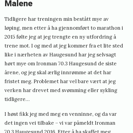
Malene
Tidligere har treningen min bestått mye av
løping, men etter å ha gjennomført to marathon i
2015 følte jeg at jeg trengte en ny utfordring å
trene mot. I og med at jeg kommer fra et lite sted
like i nærheten av Haugesund har jeg selvsagt
hørt mye om Ironman 70.3 Haugesund de siste
årene, og jeg skal ærlig innrømme at det har
fristet meg. Problemet har vel bare vært at jeg
verken har drevet med svømming eller sykling
tidligere…
I høst fikk jeg med meg en venninne, og da var
det ingen vei tilbake – vi var påmeldt Ironman
70.3 Haugesund 2016. Etter å ha skaffet meg