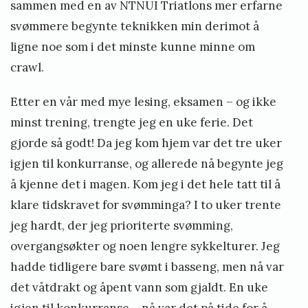
sammen med en av NTNUI Triatlons mer erfarne
svømmere begynte teknikken min derimot å
ligne noe som i det minste kunne minne om
crawl.
Etter en vår med mye lesing, eksamen – og ikke
minst trening, trengte jeg en uke ferie. Det
gjorde så godt! Da jeg kom hjem var det tre uker
igjen til konkurranse, og allerede nå begynte jeg
å kjenne det i magen. Kom jeg i det hele tatt til å
klare tidskravet for svømminga? I to uker trente
jeg hardt, der jeg prioriterte svømming,
overgangsøkter og noen lengre sykkelturer. Jeg
hadde tidligere bare svømt i basseng, men nå var
det våtdrakt og åpent vann som gjaldt. En uke
igjen til konkurranse – nå var det på tide for å