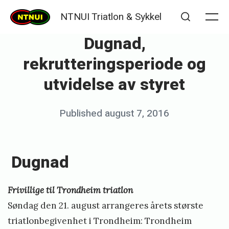
Skip
NTNUI Triatlon & Sykkel
to
Me
Search
Dugnad,
content
rekrutteringsperiode og
utvidelse av styret
Posted
Published
august 7, 2016
b
on
y
K
Dugnad
j
e
Frivillige til Trondheim triatlon
t
Søndag den 21. august arrangeres årets største
i
triatlonbegivenhet i Trondheim: Trondheim