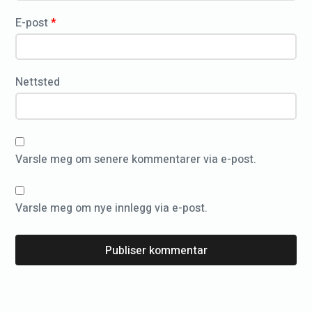
L
E-post
*
a
r
s
Nettsted
M
a
r
Varsle meg om senere kommentarer via e-post.
i
u
s
Varsle meg om nye innlegg via e-post.
o
g
M
a
l