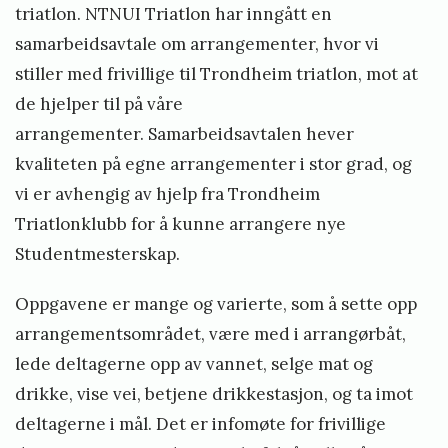
l
triatlon. NTNUI Triatlon har inngått en
S
samarbeidsavtale om arrangementer, hvor vi
stiller med frivillige til Trondheim triatlon, mot at
t
de hjelper til på våre
e
arrangementer. Samarbeidsavtalen hever
i
kvaliteten på egne arrangementer i stor grad, og
n
vi er avhengig av hjelp fra Trondheim
s
Triatlonklubb for å kunne arrangere nye
t
Studentmesterskap.
ø
Oppgavene er mange og varierte, som å sette opp
arrangementsområdet, være med i arrangørbåt,
lede deltagerne opp av vannet, selge mat og
drikke, vise vei, betjene drikkestasjon, og ta imot
deltagerne i mål. Det er infomøte for frivillige