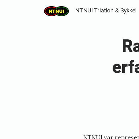
Skip
NTNUI Triatlon & Sykkel
to
content
R
erf
NTNUI var represen