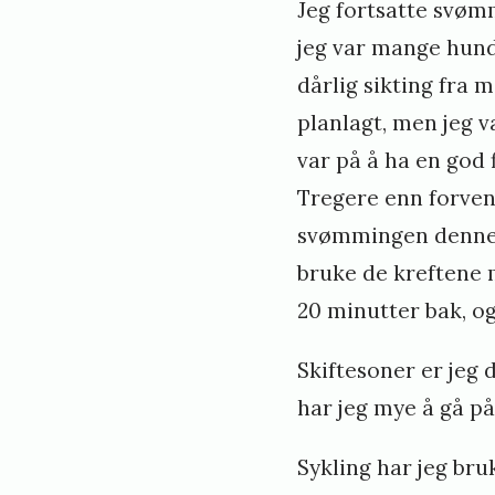
Jeg fortsatte svømm
jeg var mange hund
dårlig sikting fra m
planlagt, men jeg 
var på å ha en god f
Tregere enn forvent
svømmingen denne g
bruke de kreftene 
20 minutter bak, og
Skiftesoner er jeg d
har jeg mye å gå på, 
Sykling har jeg bru