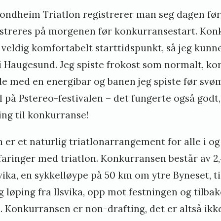
rondheim Triatlon registrerer man seg dagen fø
streres på morgenen før konkurransestart. Kon
et veldig komfortabelt starttidspunkt, så jeg kun
 i Haugesund. Jeg spiste frokost som normalt, k
de med en energibar og banen jeg spiste før sv
fel på Pstereo-festivalen – det fungerte også go
ng til konkurranse!
 er et naturlig triatlonarrangement for alle i o
rfaringer med triatlon. Konkurransen består av 
ika, en sykkelløype på 50 km om ytre Byneset, t
og løping fra Ilsvika, opp mot festningen og tilba
. Konkurransen er non-drafting, det er altså ikke 