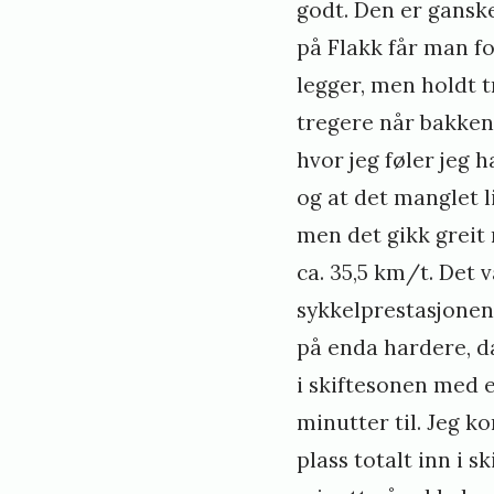
godt. Den er ganske 
på Flakk får man fo
legger, men holdt t
tregere når bakkene
hvor jeg føler jeg 
og at det manglet l
men det gikk greit 
ca. 35,5 km/t. Det
sykkelprestasjonen
på enda hardere, da
i skiftesonen med e
minutter til. Jeg ko
plass totalt inn i s