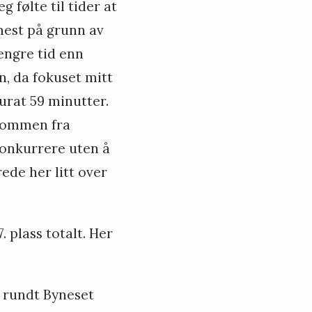
 følte til tider at
mest på grunn av
lengre tid enn
, da fokuset mitt
kurat 59 minutter.
rdommen fra
onkurrere uten å
ede her litt over
. plass totalt. Her
a rundt Byneset