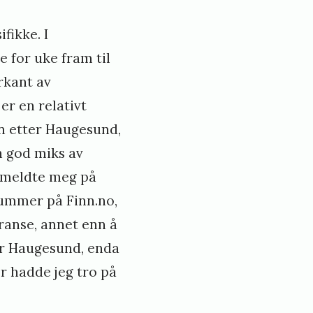
fikke. I
e for uke fram til
rkant av
er en relativt
n etter Haugesund,
n god miks av
g meldte meg på
nummer på Finn.no,
ranse, annet enn å
ør Haugesund, enda
r hadde jeg tro på