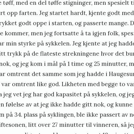
tøff, med en del tøffe stigninger, men spesielt ti
rt opp farten. Jeg startet hardt, kjente godt med 
rykket godt oppe i starten, og passerte mange. D
 kommer, men jeg fortsatte å ta igjen folk, spes
har min styrke på sykkelen. Jeg kjente at jeg had
itt trykk på de flateste strekningene hvor det bur
nok, og jeg kom i mål på 1 time og 25 minutter, m
 var omtrent det samme som jeg hadde i Haugesun
 var omtrent like god. Likheten med begge to var
 jeg vet jeg har god kapasitet på sykkelen, og j
n følelse av at jeg ikke hadde gitt nok, og kunne 
m på 34. plass på syklingen, ble ikke passert av n
kiftesonen, litt over 27 minutter til vinneren, så j