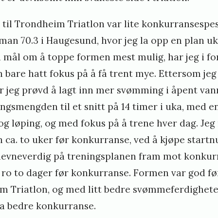
ø
til Trondheim Triatlon var lite konkurransespesi
man 70.3 i Haugesund, hvor jeg la opp en plan uk
mål om å toppe formen mest mulig, har jeg i fo
bare hatt fokus på å få trent mye. Ettersom jeg 
r jeg prøvd å lagt inn mer svømming i åpent van
ingsmengden til et snitt på 14 timer i uka, med e
og løping, og med fokus på å trene hver dag. Je
 ca. to uker før konkurranse, ved å kjøpe start
 nevneverdig på treningsplanen fram mot konkur
d ro to dager før konkurranse. Formen var god f
m Triatlon, og med litt bedre svømmeferdighete
da bedre konkurranse.