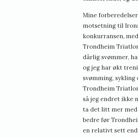
Mine forberedelser 
motsetning til Iron
konkurransen, med 
Trondheim Triatlon 
dårlig svømmer, ha
og jeg har økt tren
svømming, sykling 
Trondheim Triatlon
så jeg endret ikke
ta det litt mer me
bedre før Trondhei
en relativt sett en