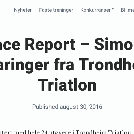
Expand
Nyheter
Faste treninger
Konkurranser
Bli m
child
menu
ace Report – Simo
aringer fra Trond
Triatlon
Posted
Published
august 30, 2016
b
on
y
K
tert med hele 24 utøvere i Trondheim Triatlon,