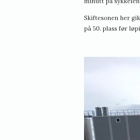
minutt på sykkelen
Skiftesonen her gikk
på 50. plass før løp