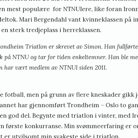
j
den mest populære for NTNUIere, like foran Ir
e
eltok. Mari Bergendahl vant kvinneklassen på 
t
 en sterk tredjeplass i herreklassen.
i
rondheim Triatlon er skrevet av Simon. Han
fullført
l
kk på NTNU og tar for tiden enkeltemner. Han ble 
S
men har vært medlem av NTNUI siden 2011.
t
e
i
e fotball, men på grunn av flere kneskader gikk je
n
nt annet har gjennomført Trondheim – Oslo to gan
 en god del. Begynte med triatlon i vinter, med I
s
m første konkurranse. Min svømmeerfaring er o
t
t er utvilsomt min svakeste side i triatlon.