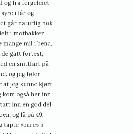
l og fra fergeleiet
syre i lår og
et går naturlig nok
ielt i motbakker
de mange mil i bena,
de gått fortest,
ed en snittfart på
d, og jeg føler
 at jeg kunne kjørt
eg kom også her inn
tatt inn en god del
oen, og lå på 49.
eg tapte «bare» 5