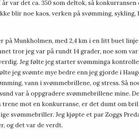
 I år var det ca. 350 som deltok, så konkurransen
 ikke blir noe kaos, verken på svømming, sykling, l
på Munkholmen, med 2,4 km i en litt buet linje 
et tror jeg var på rundt 14 grader, noe som var 
verdig. Jeg følte jeg starter svømminga kontroll
 følte jeg svømte mye bedre enn jeg gjorde i Haug
mming, vann i svømmebrillene, og stress. Så noe
sund var å oppgradere svømmebrillene mine. De
å trene mot en konkurranse, er det dumt om bril
ige svømmebriller. Jeg kjøpte et par Zoggs Preda
r, og det var de verdt.