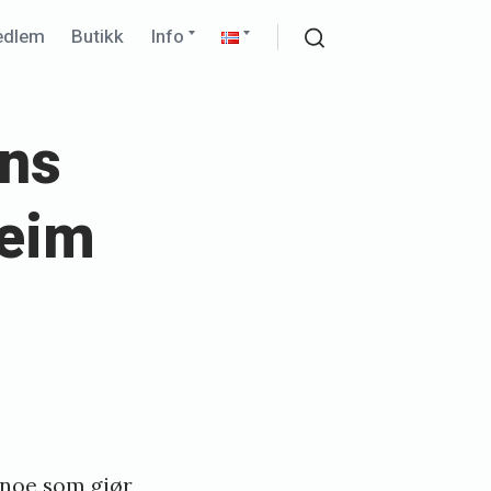
Expand
Expand
edlem
Butikk
Info
child
child
Search
menu
menu
ns
heim
 noe som gjør