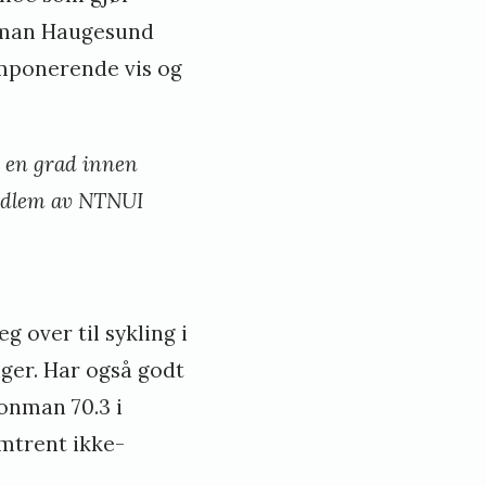
onman Haugesund
imponerende vis og
e en grad innen
medlem av NTNUI
g over til sykling i
ger. Har også godt
ronman 70.3 i
mtrent ikke-