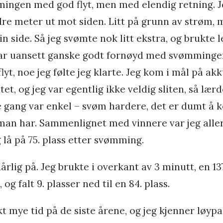
ingen med god flyt, men med elendig retning. Jeg
re meter ut mot siden. Litt på grunn av strøm, 
in side. Så jeg svømte nok litt ekstra, og brukte 
var uansett ganske godt fornøyd med svømmingen
lyt, noe jeg følte jeg klarte. Jeg kom i mål på ak
et, og jeg var egentlig ikke veldig sliten, så læ
ang var enkel – svøm hardere, det er dumt å k
man har. Sammenlignet med vinnere var jeg aller
 lå på 75. plass etter svømming.
årlig på. Jeg brukte i overkant av 3 minutt, en 137
og falt 9. plasser ned til en 84. plass.
kt mye tid på de siste årene, og jeg kjenner løyp