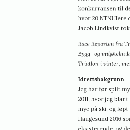
konkurransen til 
hvor 20 NTNUIere d
Jacob Lindkvist tok
Race Reporten fra T
Bygg- og miljøtekni
Triatlon i vinter, 
Idrettsbakgrunn
Jeg har før spilt my
2011, hvor jeg bla
mye på ski, og løpt
Haugesund 2016 so
eksisterende, og de