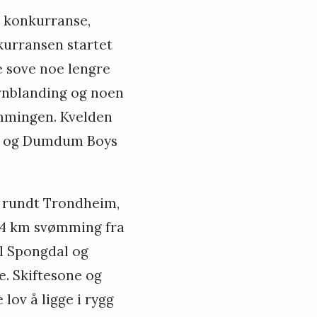
r konkurranse,
kurransen startet
ne sove noe lengre
ornblanding og noen
ømmingen. Kvelden
dt, og Dumdum Boys
g rundt Trondheim,
2,4 km svømming fra
il Spongdal og
ke. Skiftesone og
lov å ligge i rygg