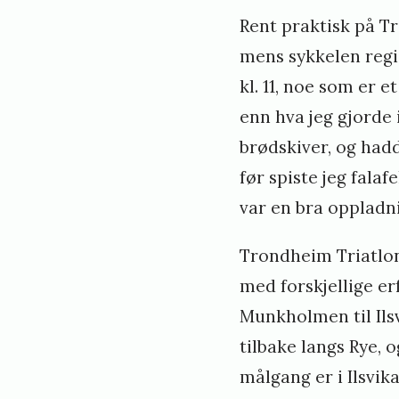
Rent praktisk på T
mens sykkelen regi
kl. 11, noe som er 
enn hva jeg gjorde
brødskiver, og had
før spiste jeg fala
var en bra oppladni
Trondheim Triatlon
med forskjellige e
Munkholmen til Ilsv
tilbake langs Rye, 
målgang er i Ilsvika