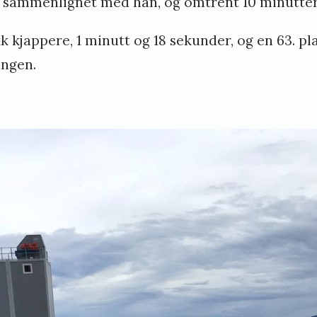
 sammenlignet med han, og omtrent 10 minutter t
 kjappere, 1 minutt og 18 sekunder, og en 63. plas
ingen.