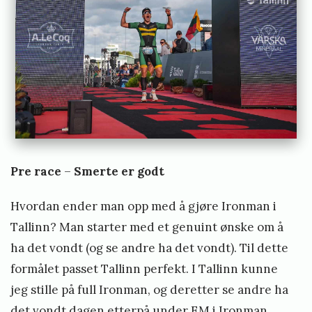
e
i
e
Pre race
–
Smerte er godt
Hvordan ender man opp med å gjøre Ironman i
Tallinn? Man starter med et genuint ønske om å
ha det vondt (og se andre ha det vondt). Til dette
formålet passet Tallinn perfekt. I Tallinn kunne
jeg stille på full Ironman, og deretter se andre ha
det vondt dagen etterpå under EM i Ironman