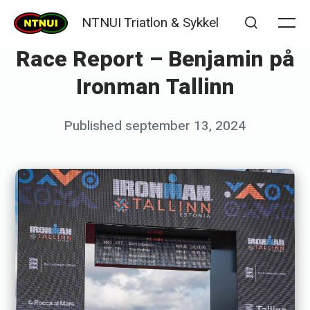
Skip
NTNUI Triatlon & Sykkel
to
Me
Search
Race Report – Benjamin på
content
Ironman Tallinn
Posted
Published
september 13, 2024
b
on
y
t
i
l
d
e
v