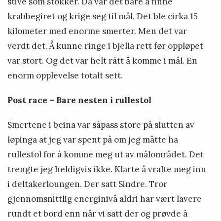
stive som stokker. Da var det bare å finne
krabbegiret og krige seg til mål. Det ble cirka 15
kilometer med enorme smerter. Men det var
verdt det. Å kunne ringe i bjella rett før oppløpet
var stort. Og det var helt rått å komme i mål. En
enorm opplevelse totalt sett.
Post race – Bare nesten i rullestol
Smertene i beina var såpass store på slutten av
løpinga at jeg var spent på om jeg måtte ha
rullestol for å komme meg ut av målområdet. Det
trengte jeg heldigvis ikke. Klarte å vralte meg inn
i deltakerloungen. Der satt Sindre. Tror
gjennomsnittlig energinivå aldri har vært lavere
rundt et bord enn når vi satt der og prøvde å