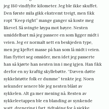
jeg 180 vindfylte kilometer. Jeg ble ikke skuffet.
Den første mila gikk ekstremt treigt, men fikk
ropt “Keep right” mange ganger så koste meg
likevel. Så svingte løypa mot høyre. Nesten
umiddelbart må jeg passere en som ligger midt i
veien. Jeg er normalt sett en beskjeden type,
men jeg kjeftet masse på han som lå midt i veien.
Han flyttet seg omsider, men idet jeg passerte
han så kjørte han nesten inn i meg igjen. Han fikk
derfor en ny kraftig skyllebøtte. “Dæven døtte
sykkelstøtte folk er dumme” tenkte jeg. Noen
sekunder senere ble jeg nesten blåst av
sykkelen. Alt ga mer mening nå. Resten av
sykkeleetappen ble en blanding av synkende
watt, drenering i fart, tidtaking for å sjekke