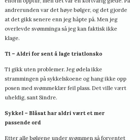
enorm opptur, men det var en kortvarig glede. På
andrerunden var det høye bølger, og det gjorde
at det gikk senere enn jeg håpte på. Men jeg
overlevde svømminga så jeg kan faktisk ikke
klage.
T1 – Aldri for sent å lage triatlonsko
T1 gikk uten problemer. Jeg ødela ikke
strammingen på sykkelskoene og hang ikke opp
posen med svømmeklær feil plass. Det ville vært
uheldig, sant Sindre.
Sykkel – Blåsat har aldri vært et mer
passende ord
Etter alle bølgene under svømmen så forventet