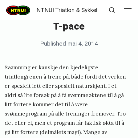
Skip
NTNUI Triatlon & Sykkel
to
Me
Search
T-pace
content
Posted
Published
mai 4, 2014
b
on
y
K
Svømming er kanskje den kjedeligste
j
triatlongrenen å trene på, både fordi det verken
e
er spesielt lett eller spesielt naturskjønt. I et
aldri så lite forsøk på å få svømmeøktene til å gå
t
litt fortere kommer det til å være
i
svømmeprogram på alle treninger fremover. Tro
l
det eller ei, men et program får faktisk økta til å
S
gå litt fortere (delmålets magi). Mange av