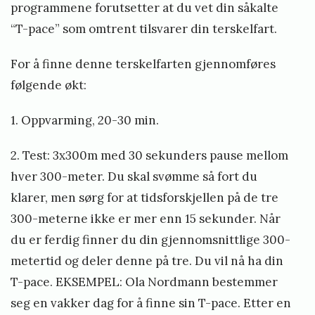
t
programmene forutsetter at du vet din såkalte
e
“T-pace” som omtrent tilsvarer din terskelfart.
i
For å finne denne terskelfarten gjennomføres
n
følgende økt:
s
t
1. Oppvarming, 20-30 min.
ø
2. Test: 3x300m med 30 sekunders pause mellom
hver 300-meter. Du skal svømme så fort du
klarer, men sørg for at tidsforskjellen på de tre
300-meterne ikke er mer enn 15 sekunder. Når
du er ferdig finner du din gjennomsnittlige 300-
metertid og deler denne på tre. Du vil nå ha din
T-pace. EKSEMPEL: Ola Nordmann bestemmer
seg en vakker dag for å finne sin T-pace. Etter en