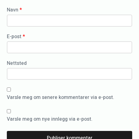
*
e
Navn
*
o
g
s
E-post
*
a
k
s
Nettsted
p
a
p
Varsle meg om senere kommentarer via e-post.
i
r
e
Varsle meg om nye innlegg via e-post.
r
å