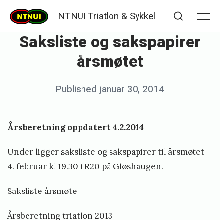
Skip
NTNUI Triatlon & Sykkel
to
Me
Search
Saksliste og sakspapirer
content
årsmøtet
Posted
Published
januar 30, 2014
b
on
y
K
Årsberetning oppdatert 4.2.2014
j
Under ligger saksliste og sakspapirer til årsmøtet
e
4. februar kl 19.30 i
R20
på Gløshaugen.
t
i
Saksliste årsmøte
l
Årsberetning triatlon 2013