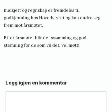
S
t
Budsjett og regnskap er fremdeles til
godkjenning hos Hovedstyret og kan endre seg
e
frem mot årsmøtet.
i
n
Etter årsmøtet blir det svømming og god
s
stemning for de som vil det. Vel møtt!
t
ø
Legg igjen en kommentar
«
F
K
i
o
l
m