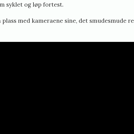
m syklet og løp fortest.
l
S
på plass med kameraene sine, det smudesmude re
t
e
i
n
s
t
ø