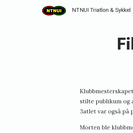
Skip
NTNUI Triatlon & Sykkel
to
content
F
Klubbmesterskapet f
stilte publikum og
3atlet var også på 
Morten ble klubbme