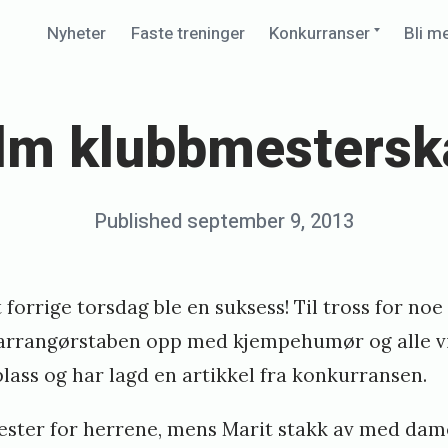
Expand
Nyheter
Faste treninger
Konkurranser
Bli m
child
menu
ilm klubbmestersk
Posted
Published
september 9, 2013
b
on
y
K
orrige torsdag ble en suksess! Til tross for noe 
j
 arrangørstaben opp med kjempehumør og alle vi
e
plass og har lagd en artikkel fra
konkurransen
.
t
ster for herrene, mens Marit stakk av med dame
i