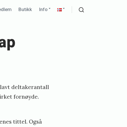
Expand
Expand
edlem
Butikk
Info
child
child
Search
menu
menu
ap
lavt deltakerantall
rket fornøyde.
nes tittel. Også