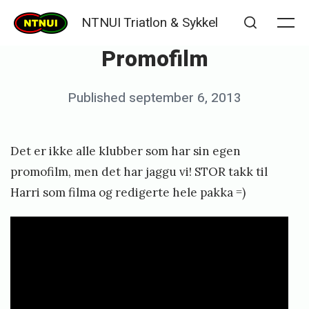
Skip
NTNUI Triatlon & Sykkel
to
Me
Search
Promofilm
content
Posted
Published
september 6, 2013
b
on
y
K
Det er ikke alle klubber som har sin egen
j
promofilm, men det har jaggu vi! STOR takk til
e
Harri som filma og redigerte hele pakka =)
t
i
l
S