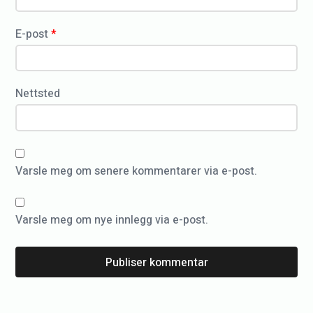
u
b
E-post
*
b
m
e
Nettsted
s
t
e
r
Varsle meg om senere kommentarer via e-post.
s
k
Varsle meg om nye innlegg via e-post.
a
p
»