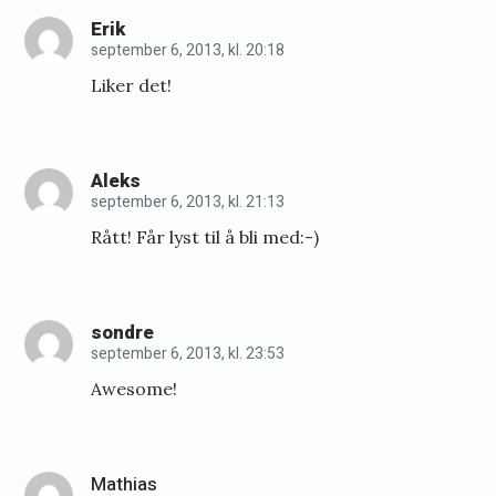
Erik
b
september 6, 2013, kl. 20:18
b
Liker det!
m
e
s
Aleks
t
september 6, 2013, kl. 21:13
e
Rått! Får lyst til å bli med:-)
r
s
k
sondre
september 6, 2013, kl. 23:53
a
Awesome!
p
5
.
Mathias
s