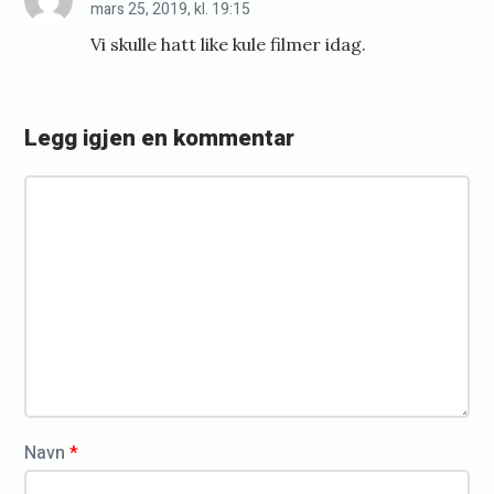
mars 25, 2019, kl. 19:15
e
Vi skulle hatt like kule filmer idag.
p
t
e
Legg igjen en kommentar
m
K
b
o
e
m
r
m
F
e
n
i
t
l
a
m
r
k
*
Navn
*
l