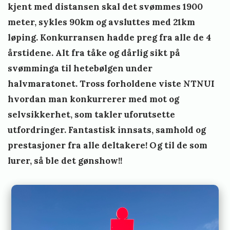
i
kjent med distansen skal det svømmes 1900
meter, sykles 90km og avsluttes med 21km
e
løping. Konkurransen hadde preg fra alle de 4
l
årstidene. Alt fra tåke og dårlig sikt på
a
svømminga til hetebølgen under
n
halvmaratonet. Tross forholdene viste NTNUI
d
hvordan man konkurrerer med mot og
selvsikkerhet, som takler uforutsette
utfordringer. Fantastisk innsats, samhold og
prestasjoner fra alle deltakere! Og til de som
lurer, så ble det gønshow!!