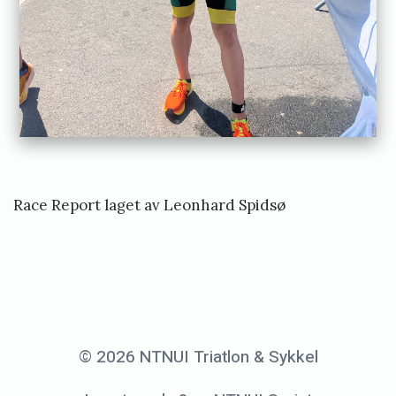
Race Report laget av Leonhard Spidsø
«
R
a
© 2026 NTNUI Triatlon & Sykkel
c