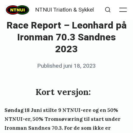
Skip
NTNUI Triatlon & Sykkel
to
Me
Search
Race Report – Leonhard på
content
Ironman 70.3 Sandnes
2023
Posted
Published
juni 18, 2023
b
on
y
p
Kort versjon:
e
i
Søndag 18 Juni stilte 9 NTNUI-ere og en 50%
k
NTNUI-er, 50% Tromsøværing til start under
w
Ironman Sandnes 70.3. For de som ikke er