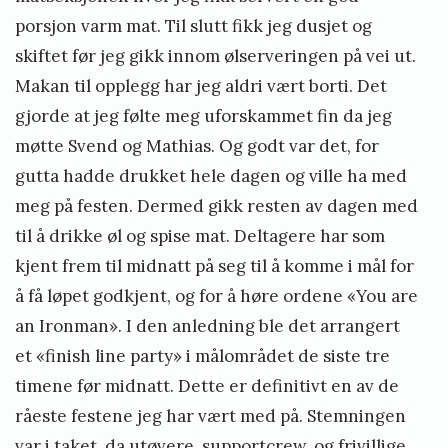
porsjon varm mat. Til slutt fikk jeg dusjet og
skiftet før jeg gikk innom ølserveringen på vei ut.
Makan til opplegg har jeg aldri vært borti. Det
gjorde at jeg følte meg uforskammet fin da jeg
møtte Svend og Mathias. Og godt var det, for
gutta hadde drukket hele dagen og ville ha med
meg på festen. Dermed gikk resten av dagen med
til å drikke øl og spise mat. Deltagere har som
kjent frem til midnatt på seg til å komme i mål for
å få løpet godkjent, og for å høre ordene «You are
an Ironman». I den anledning ble det arrangert
et «finish line party» i målområdet de siste tre
timene før midnatt. Dette er definitivt en av de
råeste festene jeg har vært med på. Stemningen
var i taket, da utøvere, supportcrew, og frivillige