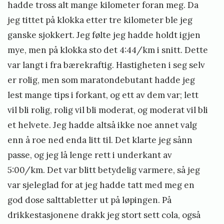
hadde tross alt mange kilometer foran meg. Da
jeg tittet på klokka etter tre kilometer ble jeg
ganske sjokkert. Jeg følte jeg hadde holdt igjen
mye, men på klokka sto det 4:44/km i snitt. Dette
var langt i fra bærekraftig. Hastigheten i seg selv
er rolig, men som maratondebutant hadde jeg
lest mange tips i forkant, og ett av dem var; lett
vil bli rolig, rolig vil bli moderat, og moderat vil bli
et helvete. Jeg hadde altså ikke noe annet valg
enn å roe ned enda litt til. Det klarte jeg sånn
passe, og jeg lå lenge rett i underkant av
5:00/km. Det var blitt betydelig varmere, så jeg
var sjeleglad for at jeg hadde tatt med meg en
god dose salttabletter ut på løpingen. På
drikkestasjonene drakk jeg stort sett cola, også