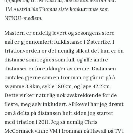
oppkjøring til IM Austria, noe du kan lese om
her
.
l
IM Austria ble Thomas siste konkurranse som
S
NTNUI-medlem.
t
Mastern er endelig levert og sesongens store
e
mål er gjennomført; fulldistanse i Østerrike. I
i
triatlonverden er det nemlig slik at det kun er én
n
distanse som regnes som full, og alle andre
s
distanser er forenklinger av denne. Distansen
t
omtales gjerne som en Ironman og går ut på å
ø
svømme 3.8km, sykle 180km, og løpe 42.2km.
Dette virker naturlig nok avskrekkende for de
fleste, meg selv inkludert. Allikevel har jeg drømt
om å delta på distansen helt siden jeg startet
med triatlon i 2011. Jeg så nemlig Chris
McCormack vinne VM i Ironman på Hawaii på TV i