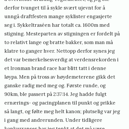
derfor tvunget til å sykle svært ujevnt for å
unngå draftfesten mange syklister engasjerte
seg i. Sykkeltraséen har totalt ca. 1600m med
stigning. Mesteparten av stigningen er fordelt på
to relativt lange og bratte bakker, som man må
klatre to ganger hver. Nettopp derfor synes jeg
det var bemerkelsesverdig at verdensrekorden i
et Ironman brand race har blitt tatt i denne
løypa. Men på tross av høydemeterene gikk det
ganske radig med meg og. Første runde, og
90km, ble passert på 2:37:14. Jeg hadde fulgt
ernærings- og pacingplanen til punkt og prikke
så langt, og følte meg helt kanon; plutselig var jeg
i gang med andrerunden. Under tidligere
konkurranser har jeg tenkt at det må være