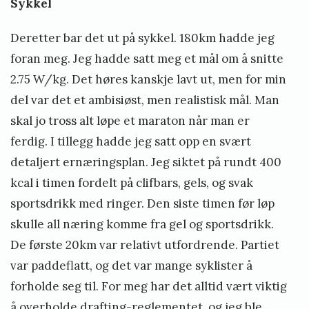
Sykkel
Deretter bar det ut på sykkel. 180km hadde jeg
foran meg. Jeg hadde satt meg et mål om å snitte
2.75 W/kg. Det høres kanskje lavt ut, men for min
del var det et ambisiøst, men realistisk mål. Man
skal jo tross alt løpe et maraton når man er
ferdig. I tillegg hadde jeg satt opp en svært
detaljert ernæringsplan. Jeg siktet på rundt 400
kcal i timen fordelt på clifbars, gels, og svak
sportsdrikk med ringer. Den siste timen før løp
skulle all næring komme fra gel og sportsdrikk.
De første 20km var relativt utfordrende. Partiet
var paddeflatt, og det var mange syklister å
forholde seg til. For meg har det alltid vært viktig
å overholde drafting-reglementet, og jeg ble