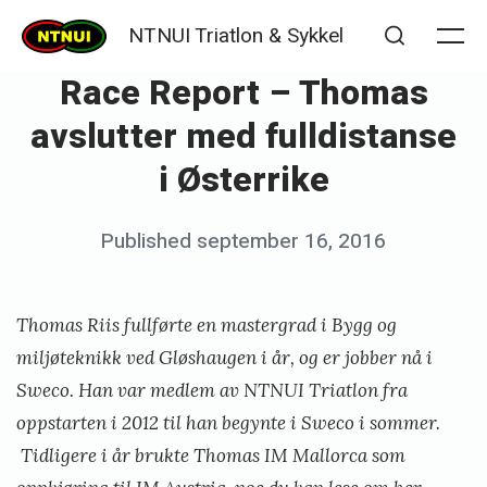
Skip
NTNUI Triatlon & Sykkel
to
Me
Search
Race Report – Thomas
content
avslutter med fulldistanse
i Østerrike
Posted
Published
september 16, 2016
b
on
y
K
Thomas Riis fullførte en mastergrad i Bygg og
j
miljøteknikk ved Gløshaugen i år, og er jobber nå i
e
Sweco. Han var medlem av NTNUI Triatlon fra
oppstarten i 2012 til han begynte i Sweco i sommer.
t
Tidligere i år brukte Thomas IM Mallorca som
i