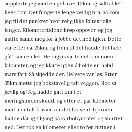
supplerte jeg med en gel hver 10km og salttablett
hver 7km. Det fungerte lenge veldig bra. Så kom
jeg til det punktet hvor rolig ikke føltes rolig
lenger. Kilometertidene krøp oppover, og jeg
måtte samle meg for å jobbe det ned igjen. Dette
var etter ca. 25km, og frem til det hadde det hele
gått som en lek. Heldigvis varte det kun noen
kilometer, og jeg klarte igjen å holde en habil
marsjfart. Så skjedde det. Helvete var løs. Etter
35km møtte jeg bokstavelig talt veggen. Noe så
jævlig og! Jeg hadde gått inn i et
næringsunderskudd, og etter et par kilometer
med mentalt fravær var det for sent; hjernen
hadde dårlig tilgang på karbohydrater og shuttet
ned. Det tok en kilometer eller to før rutinen i