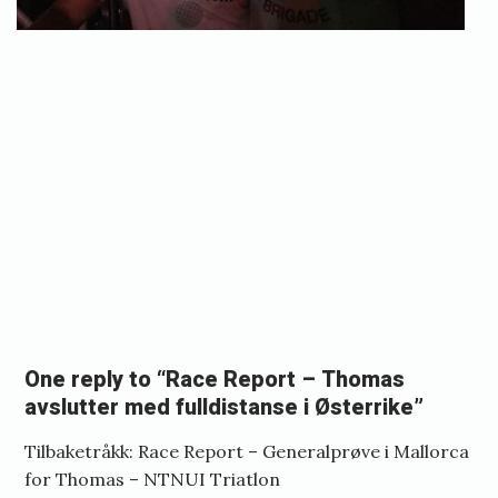
«
R
a
One reply to “Race Report – Thomas
c
avslutter med fulldistanse i Østerrike”
e
Tilbaketråkk:
Race Report – Generalprøve i Mallorca
R
for Thomas – NTNUI Triatlon
e