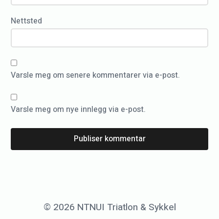
v
Nettsted
e
i
M
a
Varsle meg om senere kommentarer via e-post.
l
l
Varsle meg om nye innlegg via e-post.
o
r
c
a
f
o
r
© 2026 NTNUI Triatlon & Sykkel