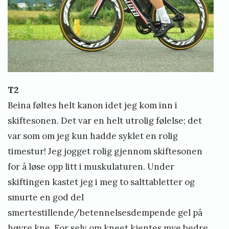
T2
Beina føltes helt kanon idet jeg kom inn i
skiftesonen. Det var en helt utrolig følelse; det
var som om jeg kun hadde syklet en rolig
timestur! Jeg jogget rolig gjennom skiftesonen
for å løse opp litt i muskulaturen. Under
skiftingen kastet jeg i meg to salttabletter og
smurte en god del
smertestillende/betennelsesdempende gel på
høyre kne. For selv om kneet kjentes mye bedre