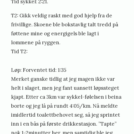
Tid sykkel: 2:21.
T2: Gikk veldig raskt med god hjelp fra de
frivillige. Skoene ble bokstavlig talt tredd på
føttene mine og energigels ble lagt i
lommene på ryggen.
Tid T2:
Løp: Forventet tid: 1:35
Merket ganske tidlig at jeg magen ikke var
helt i slaget, men jeg fant uansett løpssteget
kjapt. Etter ca 3km var sykkel-følelsen i beina
borte og jeg lå på rundt 4:05/km. Nå meldte
imidlertid toalettbehovet seg, så jeg sprintet
inn i en bås på første drikkestasjon. ”Tapte”
nok 1-2minutter her, men samtidig ble jeg