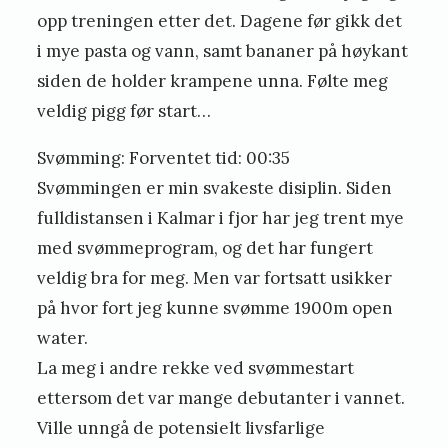
S
opp treningen etter det. Dagene før gikk det
t
i mye pasta og vann, samt bananer på høykant
e
siden de holder krampene unna. Følte meg
i
veldig pigg før start…
n
Svømming: Forventet tid: 00:35
s
Svømmingen er min svakeste disiplin. Siden
t
fulldistansen i Kalmar i fjor har jeg trent mye
ø
med svømmeprogram, og det har fungert
veldig bra for meg. Men var fortsatt usikker
på hvor fort jeg kunne svømme 1900m open
water.
La meg i andre rekke ved svømmestart
ettersom det var mange debutanter i vannet.
Ville unngå de potensielt livsfarlige