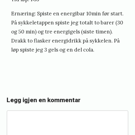
Ernæring: Spiste en energibar 10min før start.
På sykkeletappen spiste jeg totalt to barer (30
og 50 min) og tre energigels (siste timen).
Drakk to flasker energidrikk på sykkelen. På
løp spiste jeg 3 gels og en del cola.
Legg igjen en kommentar
«
K
K
a
o
l
m