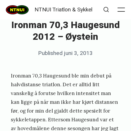
Skip
NTNUI Triatlon & Sykkel
to
Me
Search
Ironman 70,3 Haugesund
content
2012 – Øystein
Posted
Published
juni 3, 2013
b
on
y
K
Ironman 70,3 Haugesund ble min debut på
j
halvdistanse triatlon. Det er alltid litt
e
vanskelig å forutse hvilken intensitet man
kan ligge på når man ikke har kjørt distansen
t
før, og for min del gjaldt dette spesielt for
i
sykkeletappen. Ettersom Haugesund var et
l
av hovedmålene denne sesongen har jeg lagt