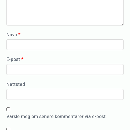
n
e
t
p
a
o
r
*
r
Navn
*
t
I
M
E-post
*
7
0
.
Nettsted
3
H
a
Varsle meg om senere kommentarer via e-post.
u
g