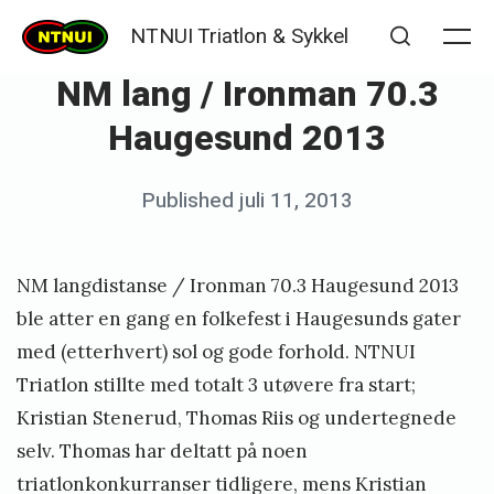
Skip
NTNUI Triatlon & Sykkel
to
Me
Search
NM lang / Ironman 70.3
content
Haugesund 2013
Posted
Published
juli 11, 2013
b
on
y
K
NM langdistanse / Ironman 70.3 Haugesund 2013
j
ble atter en gang en folkefest i Haugesunds gater
e
med (etterhvert) sol og gode forhold. NTNUI
Triatlon stillte med totalt 3 utøvere fra start;
t
Kristian Stenerud, Thomas Riis og undertegnede
i
selv. Thomas har deltatt på noen
l
triatlonkonkurranser tidligere, mens Kristian