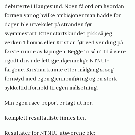
S
debuterte i Haugesund. Noen få ord om hvordan
t
formen var og hvilke ambisjoner man hadde for
e
dagen ble utvekslet på stranden før
i
svømmestart. Etter startskuddet gikk så jeg
n
verken Thomas eller Kristian før ved vending på
første runde av løpingen. Begge to så ut til å være
s
i godt driv i de lett gjenkjennelige NTNUI-
t
fargene. Kristian kunne etter målgang si seg
ø
fornøyd med egen gjennomføring og en sterk
sykkeltid iforhold til egen målsetning.
Min egen race-report er lagt ut
her
.
Komplett resultatliste finnes
her
.
Resultater for NTNUI-utøverene ble: