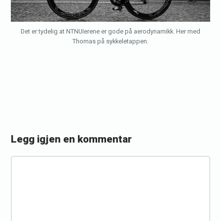
Det er tydelig at NTNUIerene er gode på aerodynamikk. Her med
Thomas på sykkeletappen.
Legg igjen en kommentar
«
R
K
a
o
c
m
m
e
e
r