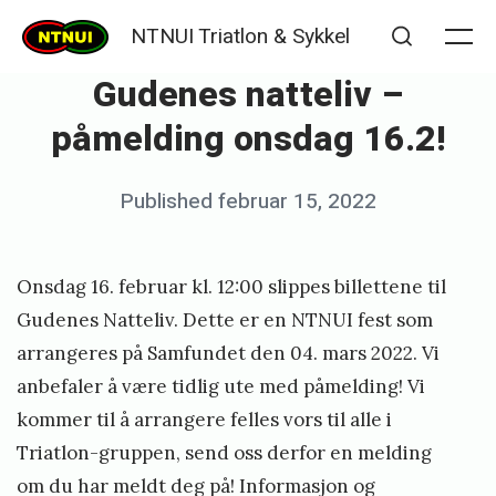
Skip
NTNUI Triatlon & Sykkel
to
Me
Search
Gudenes natteliv –
content
påmelding onsdag 16.2!
Posted
Published
februar 15, 2022
b
on
y
a
Onsdag 16. februar kl. 12:00 slippes billettene til
n
Gudenes Natteliv. Dette er en NTNUI fest som
d
arrangeres på Samfundet den 04. mars 2022. Vi
anbefaler å være tidlig ute med påmelding! Vi
r
kommer til å arrangere felles vors til alle i
e
Triatlon-gruppen, send oss derfor en melding
a
om du har meldt deg på! Informasjon og