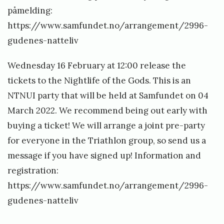
s
påmelding:
w
https://www.samfundet.no/arrangement/2996-
a
gudenes-natteliv
t
Wednesday 16 February at 12:00 release the
h
tickets to the Nightlife of the Gods. This is an
n
NTNUI party that will be held at Samfundet on 04
e
March 2022. We recommend being out early with
buying a ticket! We will arrange a joint pre-party
for everyone in the Triathlon group, so send us a
message if you have signed up! Information and
registration:
https://www.samfundet.no/arrangement/2996-
gudenes-natteliv