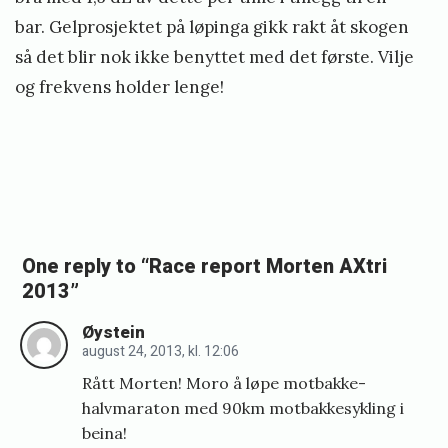
bar. Gelprosjektet på løpinga gikk rakt åt skogen
så det blir nok ikke benyttet med det første. Vilje
og frekvens holder lenge!
«
N
T
One reply to “Race report Morten AXtri
N
2013”
U
Øystein
I
august 24, 2013, kl. 12:06
-
Rått Morten! Moro å løpe motbakke-
d
halvmaraton med 90km motbakkesykling i
o
beina!