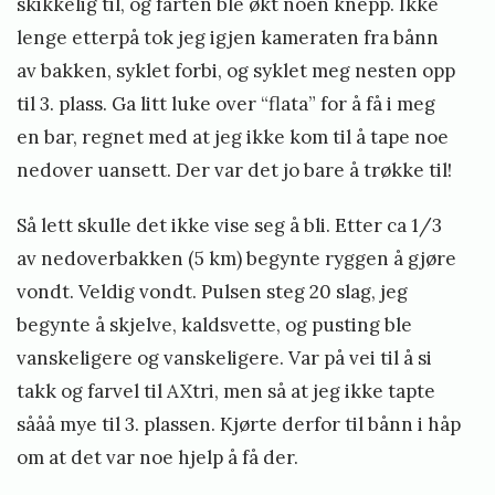
skikkelig til, og farten ble økt noen knepp. Ikke
lenge etterpå tok jeg igjen kameraten fra bånn
av bakken, syklet forbi, og syklet meg nesten opp
til 3. plass. Ga litt luke over “flata” for å få i meg
en bar, regnet med at jeg ikke kom til å tape noe
nedover uansett. Der var det jo bare å trøkke til!
Så lett skulle det ikke vise seg å bli. Etter ca 1/3
av nedoverbakken (5 km) begynte ryggen å gjøre
vondt. Veldig vondt. Pulsen steg 20 slag, jeg
begynte å skjelve, kaldsvette, og pusting ble
vanskeligere og vanskeligere. Var på vei til å si
takk og farvel til AXtri, men så at jeg ikke tapte
sååå mye til 3. plassen. Kjørte derfor til bånn i håp
om at det var noe hjelp å få der.