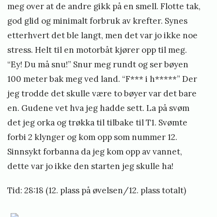
meg over at de andre gikk på en smell. Flotte tak,
god glid og minimalt forbruk av krefter. Synes
etterhvert det ble langt, men det var jo ikke noe
stress. Helt til en motorbåt kjører opp til meg.
“Ey! Du må snu!” Snur meg rundt og ser bøyen
100 meter bak meg ved land. “F*** i h*****” Der
jeg trodde det skulle være to bøyer var det bare
en. Gudene vet hva jeg hadde sett. La på svøm
det jeg orka og trøkka til tilbake til T1. Svømte
forbi 2 klynger og kom opp som nummer 12.
Sinnsykt forbanna da jeg kom opp av vannet,
dette var jo ikke den starten jeg skulle ha!
Tid: 28:18 (12. plass på øvelsen/12. plass totalt)