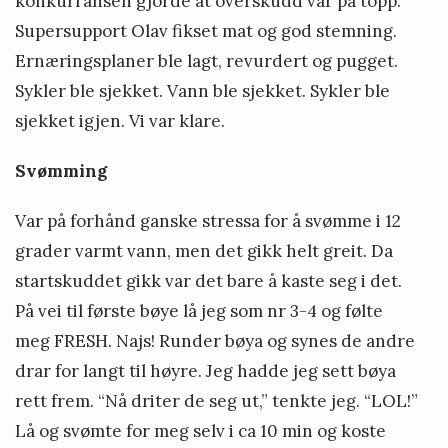
konkurransen gjorde at overskudd var på topp.
S
Supersupport Olav fikset mat og god stemning.
t
Ernæringsplaner ble lagt, revurdert og pugget.
e
Sykler ble sjekket. Vann ble sjekket. Sykler ble
i
sjekket igjen. Vi var klare.
n
Svømming
s
t
Var på forhånd ganske stressa for å svømme i 12
ø
grader varmt vann, men det gikk helt greit. Da
startskuddet gikk var det bare å kaste seg i det.
På vei til første bøye lå jeg som nr 3-4 og følte
meg FRESH. Najs! Runder bøya og synes de andre
drar for langt til høyre. Jeg hadde jeg sett bøya
rett frem. “Nå driter de seg ut,” tenkte jeg. “LOL!”
Lå og svømte for meg selv i ca 10 min og koste