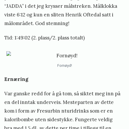
“JADDA” i det jeg krysser målstreken. Målklokka
viste 6:12 og kun en sliten Henrik Oftedal satt i
målområdet. God stemning!
Tid: 1:49:02 (2. plass/2. plass totalt)
Fornøyd!
Ernæring
Var ganske redd for å gå tom, så siktet meg inn på
en del inntak underveis. Mesteparten av dette
kom i form av Fresurbin nturidrinks som er en
kaloribombe uten sidestykke. Fungerte veldig
bra med 1,5 dL av dette per time i tillegg til en