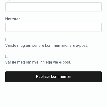
u
b
b
Nettsted
m
e
s
Varsle meg om senere kommentarer via e-post.
t
e
r
Varsle meg om nye innlegg via e-post.
s
k
a
p
5
.