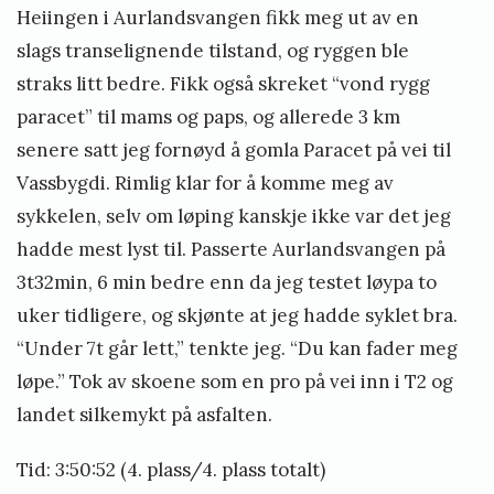
Heiingen i Aurlandsvangen fikk meg ut av en
slags transelignende tilstand, og ryggen ble
straks litt bedre. Fikk også skreket “vond rygg
paracet” til mams og paps, og allerede 3 km
senere satt jeg fornøyd å gomla Paracet på vei til
Vassbygdi. Rimlig klar for å komme meg av
sykkelen, selv om løping kanskje ikke var det jeg
hadde mest lyst til. Passerte Aurlandsvangen på
3t32min, 6 min bedre enn da jeg testet løypa to
uker tidligere, og skjønte at jeg hadde syklet bra.
“Under 7t går lett,” tenkte jeg. “Du kan fader meg
løpe.” Tok av skoene som en pro på vei inn i T2 og
landet silkemykt på asfalten.
Tid: 3:50:52 (4. plass/4. plass totalt)