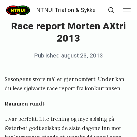
Skip
NTNUI Triatlon & Sykkel
to
Me
Search
Race report Morten AXtri
content
2013
Posted
Published
august 23, 2013
b
on
y
K
Sesongens store mål er gjennomført. Under kan
j
du lese sjølvaste race report fra konkurransen.
e
Rammen rundt
t
i
…var perfekt. Lite trening og mye spising på
l
Østerbø i godt selskap de siste dagene inn mot