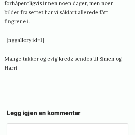
t
forhåpentligvis innen noen dager, men noen
e
bilder fra settet har vi såklart allerede fått
i
fingrene i.
n
[nggallery id=1]
s
t
Mange takker og evig kredz sendes til Simen og
ø
Harri
Legg igjen en kommentar
«
N
K
y
o