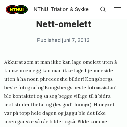
Skip
NTNUI Triatlon & Sykkel
to
Me
Search
Nett-omelett
content
Posted
Published
juni 7, 2013
b
on
y
K
Akkurat som at man ikke kan lage omelett uten å
j
knuse noen egg kan man ikke lage hjemmeside
e
uten å ha noen phreeeeshe bilder! Kongsbergs
beste fotograf og Kongsbergs beste fotoassistant
t
ble kontaktet og sa seg begge villige til å bidra
i
mot studentbetaling (les godt humør). Humøret
l
var på topp hele dagen og jaggu ble det ikke
S
noen ganske så råe bilder også. Bilde kommer