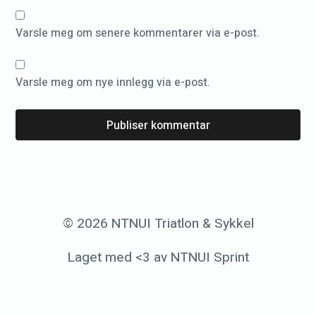
e
Varsle meg om senere kommentarer via e-post.
m
u
l
Varsle meg om nye innlegg via e-post.
i
g
h
e
t
e
© 2026 NTNUI Triatlon & Sykkel
r
!
Laget med <3 av NTNUI Sprint
T
r
e