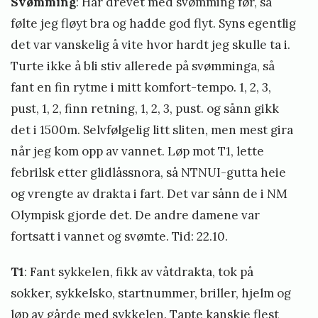
Svømming
: Har drevet med svømming før, så
følte jeg fløyt bra og hadde god flyt. Syns egentlig
det var vanskelig å vite hvor hardt jeg skulle ta i.
Turte ikke å bli stiv allerede på svømminga, så
fant en fin rytme i mitt komfort-tempo. 1, 2, 3,
pust, 1, 2, finn retning, 1, 2, 3, pust. og sånn gikk
det i 1500m. Selvfølgelig litt sliten, men mest gira
når jeg kom opp av vannet. Løp mot T1, lette
febrilsk etter glidlåssnora, så NTNUI-gutta heie
og vrengte av drakta i fart. Det var sånn de i NM
Olympisk gjorde det. De andre damene var
fortsatt i vannet og svømte. Tid: 22.10.
T1
: Fant sykkelen, fikk av våtdrakta, tok på
sokker, sykkelsko, startnummer, briller, hjelm og
løp av gårde med sykkelen. Tapte kanskje flest