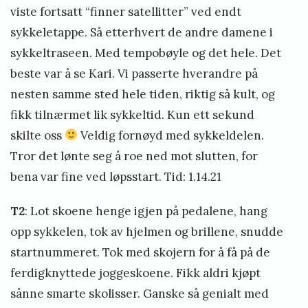
viste fortsatt “finner satellitter” ved endt
sykkeletappe. Så etterhvert de andre damene i
sykkeltraseen. Med tempobøyle og det hele. Det
beste var å se Kari. Vi passerte hverandre på
nesten samme sted hele tiden, riktig så kult, og
fikk tilnærmet lik sykkeltid. Kun ett sekund
skilte oss
Veldig fornøyd med sykkeldelen.
Tror det lønte seg å roe ned mot slutten, for
bena var fine ved løpsstart. Tid: 1.14.21
T2
: Lot skoene henge igjen på pedalene, hang
opp sykkelen, tok av hjelmen og brillene, snudde
startnummeret. Tok med skojern for å få på de
ferdigknyttede joggeskoene. Fikk aldri kjøpt
sånne smarte skolisser. Ganske så genialt med