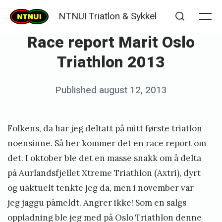
Skip
NTNUI Triatlon & Sykkel
to
Me
Search
Race report Marit Oslo
content
Triathlon 2013
Posted
Published
august 12, 2013
b
on
y
K
Folkens, da har jeg deltatt på mitt første triatlon
j
noensinne. Så her kommer det en race report om
e
det. I oktober ble det en masse snakk om å delta
på Aurlandsfjellet Xtreme Triathlon (Axtri), dyrt
t
og uaktuelt tenkte jeg da, men i november var
i
jeg jaggu påmeldt. Angrer ikke! Som en salgs
l
oppladning ble jeg med på Oslo Triathlon denne