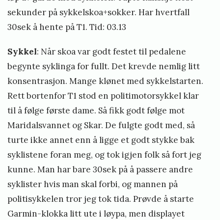
sekunder på sykkelskoa+sokker. Har hvertfall
30sek å hente på T1. Tid: 03.13
Sykkel
: Når skoa var godt festet til pedalene
begynte syklinga for fullt. Det krevde nemlig litt
konsentrasjon. Mange klønet med sykkelstarten.
Rett bortenfor T1 stod en politimotorsykkel klar
til å følge første dame. Så fikk godt følge mot
Maridalsvannet og Skar. De fulgte godt med, så
turte ikke annet enn å ligge et godt stykke bak
syklistene foran meg, og tok igjen folk så fort jeg
kunne. Man har bare 30sek på å passere andre
syklister hvis man skal forbi, og mannen på
politisykkelen tror jeg tok tida. Prøvde å starte
Garmin-klokka litt ute i løypa, men displayet