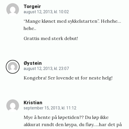
Torgeir
r
august 12, 2013, kl. 10:02
t
“Mange klønet med sykkelstarten”. Hehehe…
)
hehe..
k
Grattis med sterk debut!
l
a
r
Øystein
f
august 12, 2013, kl. 23:07
o
Kongebra! Ser lovende ut for neste helg!
r
I
Kristian
r
september 15, 2013, kl. 11:12
o
Mye å hente på løpetiden?? Du løp ikke
n
akkurat rundt den løypa, du fløy…..har det på