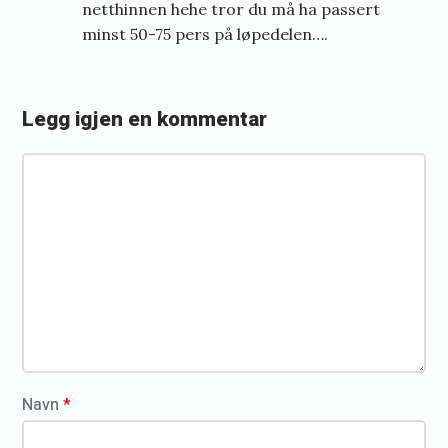
m
netthinnen hehe tror du må ha passert
a
minst 50-75 pers på løpedelen….
n
K
Legg igjen en kommentar
a
l
K
m
o
a
m
m
r
e
O
n
s
t
l
a
o
r
*
t
Navn
*
r