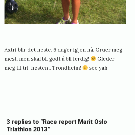
Axtri blir det neste. 6 dager igjen nå. Gruer meg
mest, men skal bli godt å bli ferdig!
Gleder
meg til tri-høsten i Trondheim!
see yah
«
(
S
3 replies to “Race report Marit Oslo
n
Triathlon 2013”
a