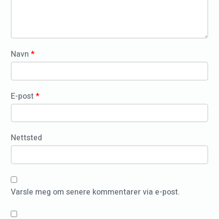
e
t
p
a
o
r
*
r
Navn
*
t
S
o
E-post
*
n
d
r
Nettsted
e
N
o
Varsle meg om senere kommentarer via e-post.
r
s