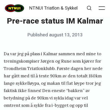
Skip
NTNUI Triatlon & Sykkel
to
Me
Search
Pre-race status IM Kalmar
content
Posted
Published
august 13, 2013
b
on
y
K
Da var jeg på plass i Kalmar sammen med mine to
j
treningskompiser Jørgen og Rune som kjører for
e
Trondheim Triatlonklubb. Første dagen her nede
har gått med til å teste 90km av den totalt 180km
t
lange sykkelløypa, og makan til flat løype tror jeg
i
faktisk ikke finnes! Den eneste “bakken” av
l
betydning på de 90km vi sykla idag var vel
S
omtrent som å sykle fra i-bygget og opp til