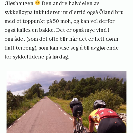
t
Gløshaugen
Den andre halvdelen av
e
sykkelløypa inkluderer imidlertid også Öland bru
i
med et toppunkt på 50 moh, og kan vel derfor
n
også kalles en bakke. Det er også mye vind i
området (som det ofte blir når det er helt dønn
s
flatt terreng), som kan vise seg å bli avgjørende
t
for sykkeltidene på lørdag.
ø