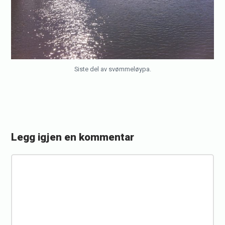
Siste del av svømmeløypa.
Legg igjen en kommentar
«
R
K
a
o
c
m
m
e
e
R
n