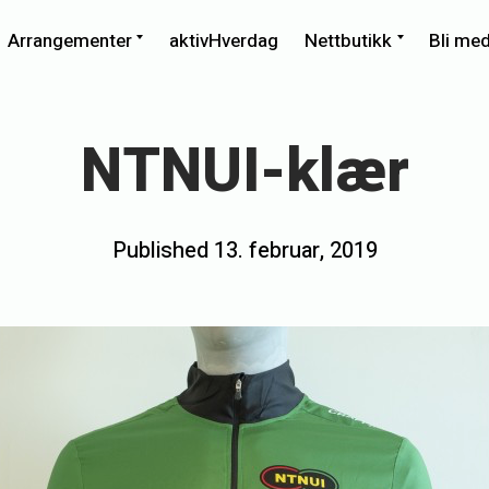
xpand
Expand
Expand
Arrangementer
aktivHverdag
Nettbutikk
Bli me
ild
child
child
enu
menu
menu
NTNUI-klær
Posted
Published
13. februar, 2019
b
on
y
h
o
v
e
d