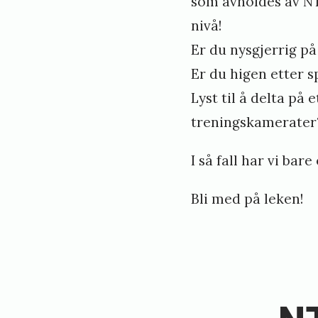
som avholdes av NTN
e
e
nivå!
h
n
Er du nysgjerrig p
ø
e
Er du higen etter s
r
e
Lyst til å delta på
»
r
treningskamerater
å
p
I så fall har vi bare 
n
Bli med på leken!
e
«
t
N
!
T
N
N
a