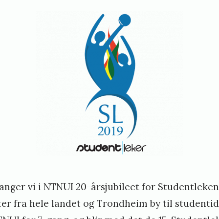
h
o
v
e
d
s
t
y
r
e
ranger vi i NTNUI 20-årsjubileet for Studentleken
t
ter fra hele landet og Trondheim by til studentid