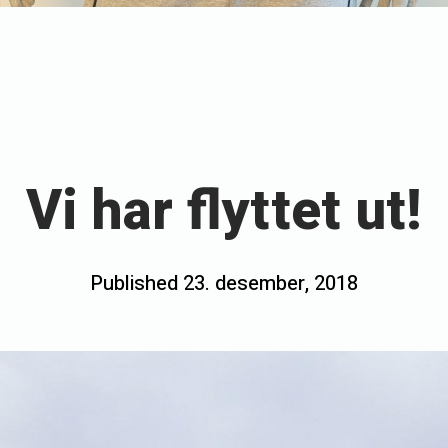
Vi har flyttet ut!
Posted
Published
23. desember, 2018
b
on
y
h
o
v