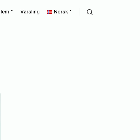
Expand
Expand
dlem
Varsling
Norsk
child
child
Search
menu
menu