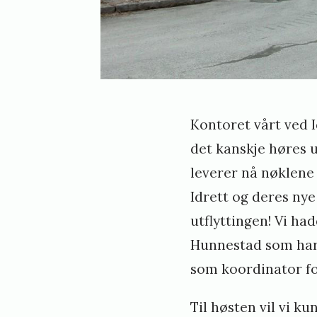
-
m
e
d
l
Kontoret vårt ved I
e
det kanskje høres u
m
leverer nå nøklene
m
Idrett og deres nye
e
utflyttingen! Vi had
r
Hunnestad som har 
h
som koordinator fo
o
s
Til høsten vil vi kun