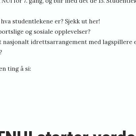
UI for 7. gang, og blir med det de 15. Studentle
å hva studentlekene er? Sjekk ut
her!
portslige og sosiale opplevelser?
 et nasjonalt idrettsarrangement med lagspillere e
?
en ting å si: