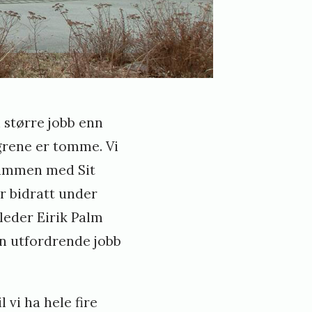
 større jobb enn
agrene er tomme. Vi
 sammen med Sit
ar bidratt under
tleder Eirik Palm
en utfordrende jobb
l vi ha hele fire