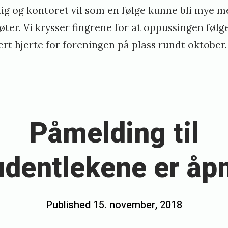
g og kontoret vil som en følge kunne bli mye me
øter. Vi krysser fingrene for at oppussingen følg
ert hjerte for foreningen på plass rundt oktober.
Påmelding til
udentlekene er åpn
Posted
Published
15. november, 2018
b
on
y