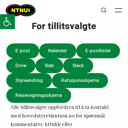
Skip
NTNUI
to
Open toolbar
Me
Search
content
For tillitsvalgte
Posted
P
E-post
Kalender
E-postlister
on
u
b
Drive
Slab
Slack
l
Styreendring
Refusjonsskjema
i
s
Reiseregningsskjema
h
Alle tillitsvalgte oppfordres til å ta kontakt
e
med
hovedstyret@ntnui.no
for spørsmål,
d
kommentarer, kritikk eller