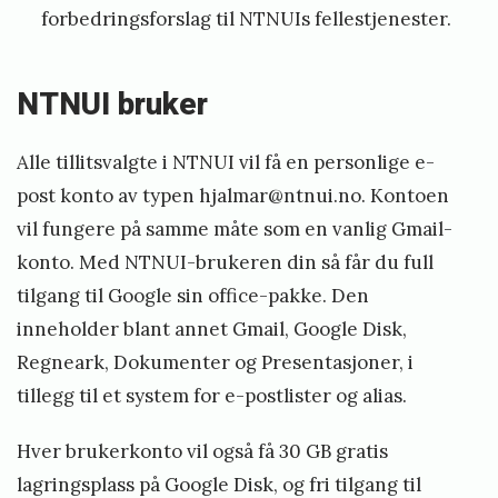
2
forbedringsforslag til NTNUIs fellestjenester.
.
a
NTNUI bruker
p
r
Alle tillitsvalgte i NTNUI vil få en personlige e-
i
post konto av typen
hjalmar@ntnui.no
. Kontoen
vil fungere på samme måte som en vanlig Gmail-
l
konto. Med NTNUI-brukeren din så får du full
,
tilgang til Google sin office-pakke. Den
2
inneholder blant annet Gmail, Google Disk,
0
Regneark, Dokumenter og Presentasjoner, i
2
tillegg til et system for e-postlister og alias.
0
Hver brukerkonto vil også få 30 GB gratis
b
lagringsplass på Google Disk, og fri tilgang til
y