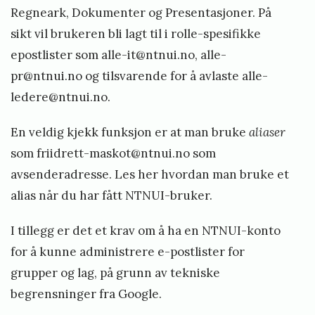
Regneark, Dokumenter og Presentasjoner. På
h
sikt vil brukeren bli lagt til i rolle-spesifikke
o
epostlister som alle-it@ntnui.no, alle-
v
pr@ntnui.no og tilsvarende for å avlaste alle-
e
ledere@ntnui.no.
d
En veldig kjekk funksjon er at man bruke
aliaser
s
som
friidrett-maskot@ntnui.no
som
t
avsenderadresse.
Les her
hvordan man bruke et
y
alias når du har fått NTNUI-bruker.
r
I tillegg er det et krav om å ha en NTNUI-konto
e
for å kunne
administrere e-postlister for
t
grupper og lag
, på grunn av tekniske
begrensninger fra Google.