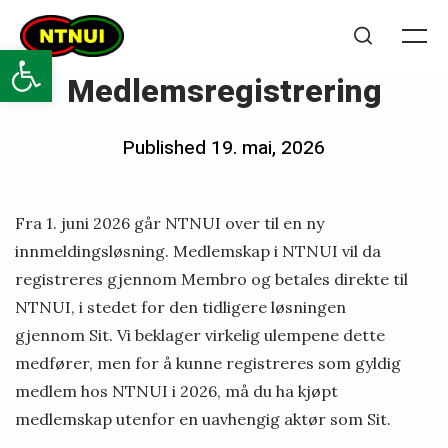
Skip
NTNUI
to
Open toolbar
Me
Search
content
Medlemsregistrering
Posted
Published
19. mai, 2026
b
on
y
m
Fra 1. juni 2026 går NTNUI over til en ny
a
innmeldingsløsning. Medlemskap i NTNUI vil da
registreres gjennom Membro og betales direkte til
r
NTNUI, i stedet for den tidligere løsningen
e
gjennom Sit. Vi beklager virkelig ulempene dette
n
medfører, men for å kunne registreres som gyldig
a
medlem hos NTNUI i 2026, må du ha kjøpt
u
medlemskap utenfor en uavhengig aktør som Sit.