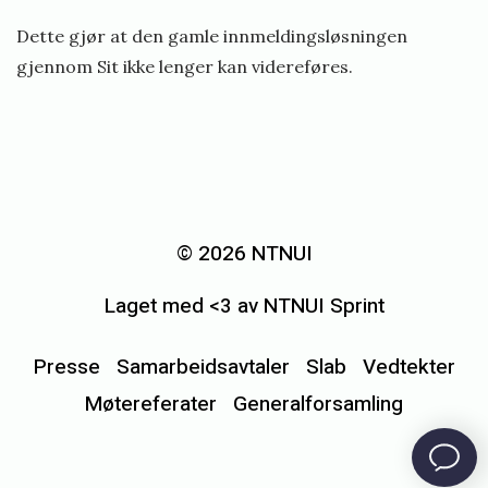
Dette gjør at den gamle innmeldingsløsningen
gjennom Sit ikke lenger kan videreføres.
«
O
r
© 2026 NTNUI
d
Laget med <3 av NTNUI Sprint
i
n
Presse
Samarbeidsavtaler
Slab
Vedtekter
æ
Møtereferater
Generalforsamling
r
G
e