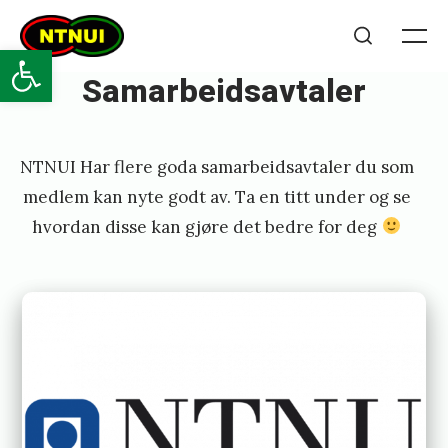
Skip
NTNUI
to
Open toolbar
Me
Search
content
Samarbeidsavtaler
Posted
P
NTNUI Har flere goda samarbeidsavtaler du som
on
u
medlem kan nyte godt av. Ta en titt under og se
b
hvordan disse kan gjøre det bedre for deg
l
i
s
h
e
d