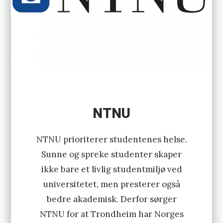
9
.
j
a
n
u
a
NTNU
r
,
NTNU prioriterer studentenes helse.
2
Sunne og spreke studenter skaper
ikke bare et livlig studentmiljø ved
0
universitetet, men presterer også
1
bedre akademisk. Derfor sørger
9
NTNU for at Trondheim har Norges
b