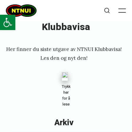
Skip
NTNUI
to
Open toolbar
Me
Search
content
Klubbavisa
Posted
P
Her finner du siste utgave av NTNUI Klubbavisa!
on
u
Les den og nyt den!
b
l
i
Trykk
s
her
for å
h
lese
e
Arkiv
d