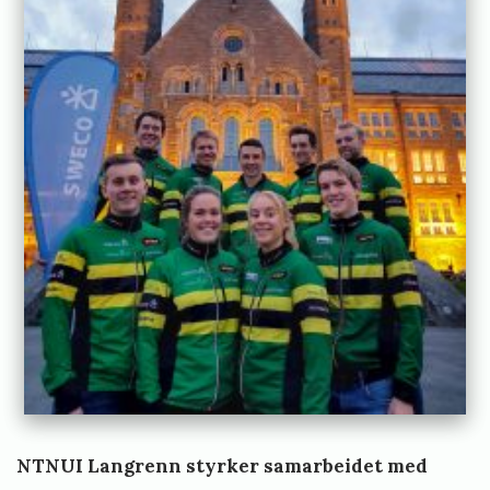
s
t
y
r
e
t
NTNUI Langrenn
styrker samarbeidet med