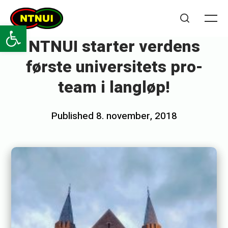
Skip
NTNUI
to
Open toolbar
Me
Search
content
NTNUI starter verdens
første universitets pro-
team i langløp!
Posted
Published
8. november, 2018
b
on
y
h
o
v
e
d