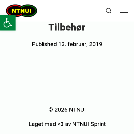
Skip
NTNUI
to
Open toolbar
Me
Search
content
Tilbehør
Posted
Published
13. februar, 2019
b
on
y
h
o
v
«
e
N
d
T
© 2026 NTNUI
s
N
Laget med <3 av NTNUI Sprint
U
t
I