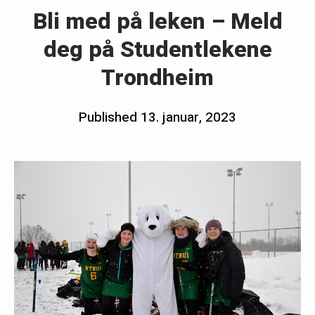
l
Bli med på leken – Meld
i
deg på Studentlekene
m
Trondheim
e
d
Posted
Published
13. januar, 2023
b
p
on
å
y
l
e
e
m
k
i
e
l
n
i
–
e
M
s
e