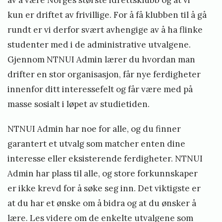
n
kun er driftet av frivillige. For å få klubben til å gå
s
rundt er vi derfor svært avhengige av å ha flinke
o
studenter med i de administrative utvalgene.
p
Gjennom NTNUI Admin lærer du hvordan man
p
drifter en stor organisasjon, får nye ferdigheter
t
innenfor ditt interessefelt og får være med på
a
masse sosialt i løpet av studietiden.
k
NTNUI Admin har noe for alle, og du finner
v
garantert et utvalg som matcher enten dine
å
interesse eller eksisterende ferdigheter. NTNUI
r
Admin har plass til alle, og store forkunnskaper
2
er ikke krevd for å søke seg inn. Det viktigste er
0
at du har et ønske om å bidra og at du ønsker å
2
lære. Les videre om de enkelte utvalgene som