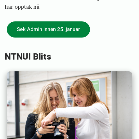
3
har opptak nå.
»
Søk Admin innen 25. januar
NTNUI Blits