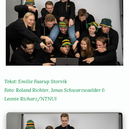
k
i
e
l
d
i
e
e
g
s
t
t
i
o
l
N
r
Tekst: Emilie Faarup Storvik
T
v
Foto: Roland Richter, Jonas Schwarzwaelder &
N
i
Leonie Richarz/NTNUI
U
k
I
A
d