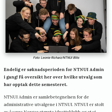
m
i
n
!
V
a
l
Foto: Leonie Richarz/NTNUI Blits
g
k
Endelig er søknadsperioden for NTNUI Admin
o
i gang! Få oversikt her over hvilke utvalg som
m
har opptak dette semesteret.
i
t
NTNUI Admin er samlebetegnelsen for de
e
administrative utvalgene i NTNUI. NTNUI er stolt
e
av å være Norges største idrettsklubb og at vi