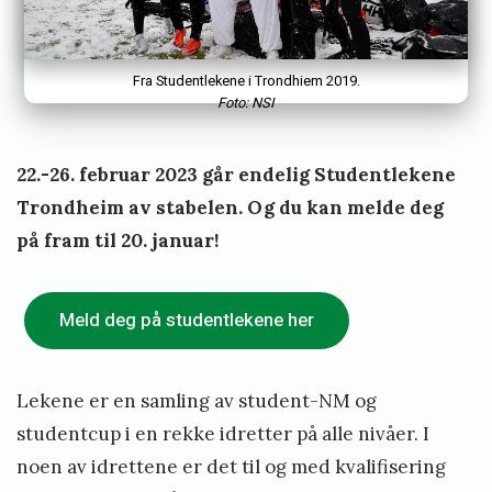
e
k
Fra Studentlekene i Trondhiem 2019.
e
Foto: NSI
n
e
22.-26. februar 2023 går endelig Studentlekene
T
Trondheim av stabelen. Og du kan melde deg
r
på fram til 20. januar!
o
n
Meld deg på studentlekene her
d
h
e
Lekene er en samling av student-NM og
i
studentcup i en rekke idretter på alle nivåer. I
m
noen av idrettene er det til og med kvalifisering
F