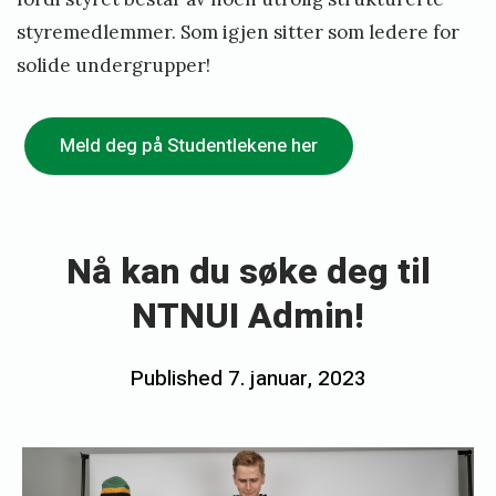
styremedlemmer. Som igjen sitter som ledere for
solide undergrupper!
Meld deg på Studentlekene her
«
N
å
Nå kan du søke deg til
k
NTNUI Admin!
a
n
Posted
Published
7. januar, 2023
b
d
on
y
u
e
s
m
ø