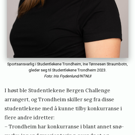
l
S
t
u
d
e
n
Sportsansvarlig i Studentlekene Trondheim, Ine Tønnesen Straumbotn,
gleder seg til Studentlekene Trondheim 2023.
t
Foto: Iris Frydenlund/NTNUI
c
u
I høst ble Studentlekene Bergen Challenge
p
arrangert, og Trondheim skiller seg fra disse
v
studentlekene med å kunne tilby konkurranse i
e
flere andre idretter:
d
– Trondheim har konkurranse i blant annet snø-