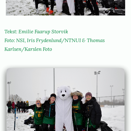
l
t
d
o
d
r
Tekst: Emilie Faarup Storvik
e
v
Foto: NSI, Iris Frydenlund/NTNUI & Thomas
g
i
Karlsen/Karslen Foto
p
k
å
S
t
u
d
e
n
t
l