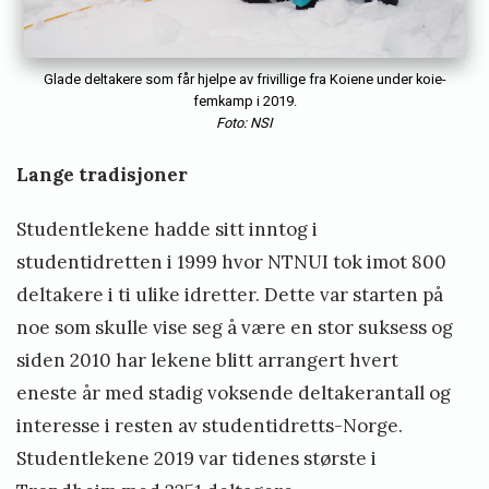
r
o
n
Glade deltakere som får hjelpe av frivillige fra Koiene under koie-
d
femkamp i 2019.
Foto: NSI
h
e
Lange tradisjoner
i
Studentlekene hadde sitt inntog i
m
studentidretten i 1999 hvor NTNUI tok imot 800
2
deltakere i ti ulike idretter. Dette var starten på
0
noe som skulle vise seg å være en stor suksess og
2
siden 2010 har lekene blitt arrangert hvert
3
eneste år med stadig voksende deltakerantall og
»
interesse i resten av studentidretts-Norge.
Studentlekene 2019 var tidenes største i