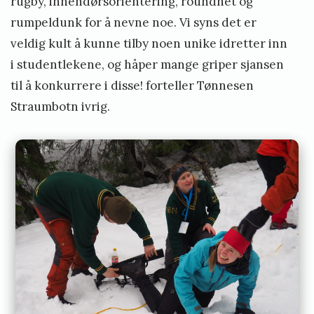
S
rugby, innendørsorientering, roundnet og
t
rumpeldunk for å nevne noe. Vi syns det er
u
veldig kult å kunne tilby noen unike idretter inn
d
i studentlekene, og håper mange griper sjansen
e
til å konkurrere i disse! forteller Tønnesen
n
Straumbotn ivrig.
t
l
e
k
e
n
e
i
T