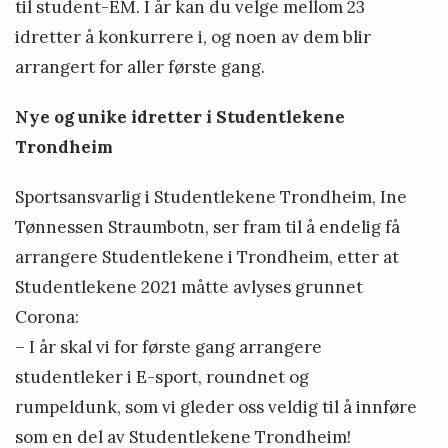
til student-EM. I år kan du velge mellom 23
r
idretter å konkurrere i, og noen av dem blir
a
arrangert for aller første gang.
s
o
Nye og unike idretter i Studentlekene
v
Trondheim
e
Sportsansvarlig i Studentlekene Trondheim, Ine
r
Tønnessen Straumbotn, ser fram til å endelig få
o
arrangere Studentlekene i Trondheim, etter at
m
Studentlekene 2021 måtte avlyses grunnet
m
Corona:
e
– I år skal vi for første gang arrangere
t
studentleker i E-sport, roundnet og
o
rumpeldunk, som vi gleder oss veldig til å innføre
g
som en del av Studentlekene Trondheim!
f