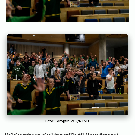
s
t
o
r
v
i
k
Foto: Torbjørn Wiik/NTNUI