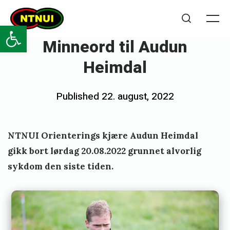
Skip
NTNUI
to
Open toolbar
Me
Search
content
Minneord til Audun
Heimdal
Posted
Published
22. august, 2022
b
on
y
e
NTNUI Orienterings kjære Audun Heimdal
m
gikk bort lørdag 20.08.2022 grunnet alvorlig
i
sykdom den siste tiden.
l
i
e