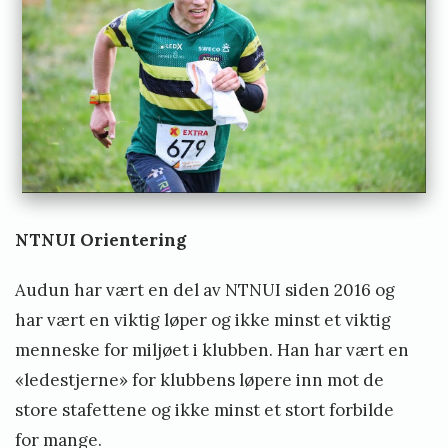
s
t
o
r
v
i
k
NTNUI Orientering
Audun har vært en del av NTNUI siden 2016 og
har vært en viktig løper og ikke minst et viktig
menneske for miljøet i klubben. Han har vært en
«ledestjerne» for klubbens løpere inn mot de
store stafettene og ikke minst et stort forbilde
for mange.