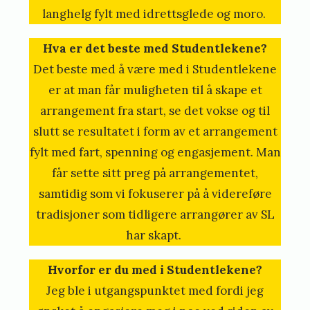
langhelg fylt med idrettsglede og moro.
Hva er det beste med Studentlekene?
Det beste med å være med i Studentlekene
er at man får muligheten til å skape et
arrangement fra start, se det vokse og til
slutt se resultatet i form av et arrangement
fylt med fart, spenning og engasjement. Man
får sette sitt preg på arrangementet,
samtidig som vi fokuserer på å videreføre
tradisjoner som tidligere arrangører av SL
har skapt.
Hvorfor er du med i Studentlekene?
Jeg ble i utgangspunktet med fordi jeg