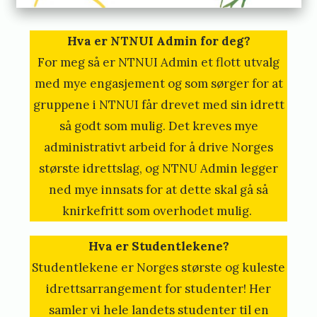
Hva er NTNUI Admin for deg?
For meg så er NTNUI Admin et flott utvalg
med mye engasjement og som sørger for at
gruppene i NTNUI får drevet med sin idrett
så godt som mulig. Det kreves mye
administrativt arbeid for å drive Norges
største idrettslag, og NTNU Admin legger
ned mye innsats for at dette skal gå så
knirkefritt som overhodet mulig.
Hva er Studentlekene?
Studentlekene er Norges største og kuleste
idrettsarrangement for studenter! Her
samler vi hele landets studenter til en