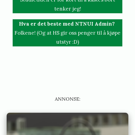
tenker jeg!
Hva er det beste med NTNUI Admin?
Folkene! (Og at HS gir oss penger til å kjøpe
utstyr :D)
ANNONSE: