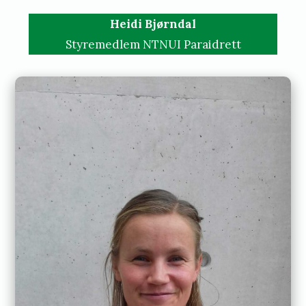
Heidi Bjørndal
Styremedlem NTNUI Paraidrett