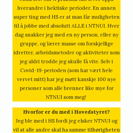
hverandre i hektiske perioder. En annen
super ting med HS er at man får muligheten
til å jobbe med absolutt ALLE i NTNUI. Hver
dag snakker jeg med en ny person, eller ny
gruppe, og lærer masse om forskjellige
idretter, arbeidsmetoder og aktiviteter som
jeg aldri trodde jeg skulle få vite. Selv i
Covid-19-perioden (som har vært hele
vervet mitt) har jeg møtt kanskje 100 nye
personer som alle brenner like mye for
NTNUI som meg!
Hvorfor er du med i Hovedstyret?
Jeg ble med i HS fordi jeg elsker NTNUI og
vil at alle andre skal ha samme tilhørigheten