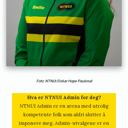
Foto: NTNUI/Oskar Hope-Paulsrud
Hva er NTNUI Admin for deg?
NTNUI Admin er en arena med utrolig
kompetente folk som aldri slutter å
imponere meg. Admin-utvalgene er en