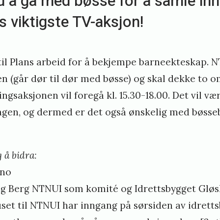
d å gå med bøsse for å samle in
ts viktigste TV-aksjon!
 til Plans arbeid for å bekjempe barneekteskap. 
n (går dør til dør med bøsse) og skal dekke to o
ngsaksjonen vil foregå kl. 15.30-18.00. Det vil v
gen, og dermed er det også ønskelig med bøsse
 å bidra:
.no
Velg Berg NTNUI som komité og Idrettsbygget Gl
et til NTNUI har inngang på sørsiden av idretts