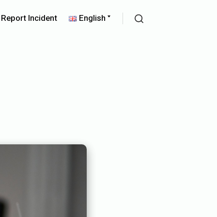
pand
Expand
Report Incident
English
ld
child
Search
nu
menu