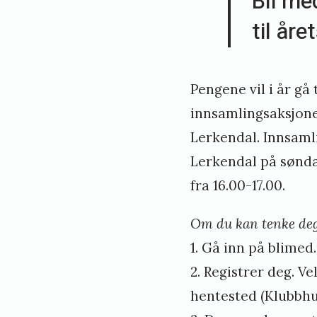
Bli me
til åre
Pengene vil i år gå
innsamlingsaksjone
Lerkendal. Innsamli
Lerkendal på sønda
fra 16.00-17.00.
Om du kan tenke deg
1. Gå inn på
blimed
2. Registrer deg. 
hentested (Klubbhus