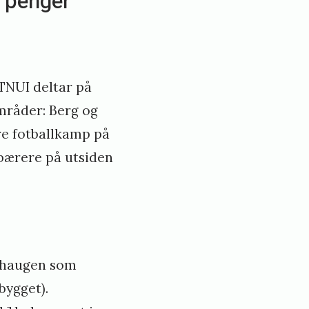
n penger
NTNUI deltar på
mråder: Berg og
ære fotballkamp på
bærere på utsiden
øshaugen som
bygget).