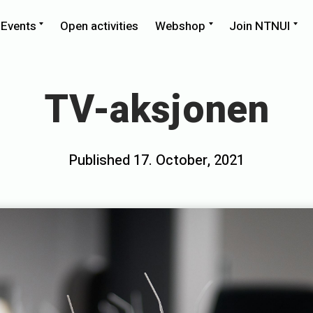
pand
Expand
Expand
Ex
Events
Open activities
Webshop
Join NTNUI
ld
child
child
chi
nu
menu
menu
me
TV-aksjonen
Posted
Published
17. October, 2021
b
on
y
E
i
v
i
n