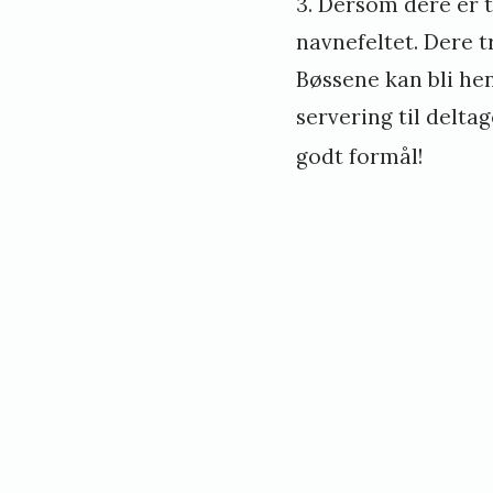
3. Dersom dere er t
navnefeltet. Dere t
Bøssene kan bli hent
servering til delta
godt formål!
«
N
o
t
i
c
e