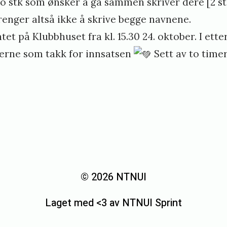
o stk som ønsker å gå sammen skriver dere [2 st
renger altså ikke å skrive begge navnene.
et på Klubbhuset fra kl. 15.30 24. oktober. I etterk
gerne som takk for innsatsen
Sett av to timer
© 2026 NTNUI
Laget med <3 av NTNUI Sprint