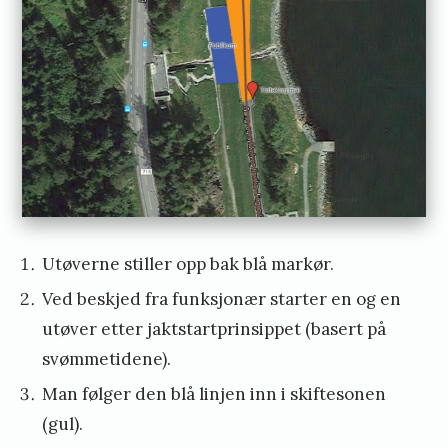
n
l
t
a
e
n
n
2
d
0
2
1
»
Utøverne stiller opp bak blå markør.
Ved beskjed fra funksjonær starter en og en
utøver etter jaktstartprinsippet (basert på
svømmetidene).
Man følger den blå linjen inn i skiftesonen
(gul).