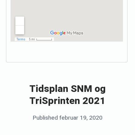
«
T
i
Tidsplan SNM og
d
TriSprinten 2021
s
p
Posted
Published
februar 19, 2020
b
l
on
y
a