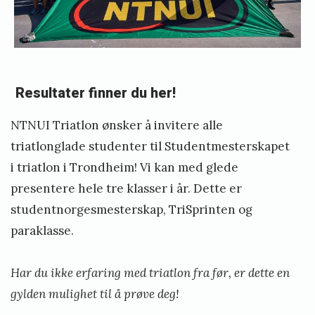
y
n
g
e
Resultater finner du her!
l
a
NTNUI Triatlon ønsker å invitere alle
n
triatlonglade studenter til Studentmesterskapet
i triatlon i Trondheim! Vi kan med glede
d
presentere hele tre klasser i år. Dette er
studentnorgesmesterskap, TriSprinten og
paraklasse.
Har du ikke erfaring med triatlon fra før, er dette en
gylden mulighet til å prøve deg!