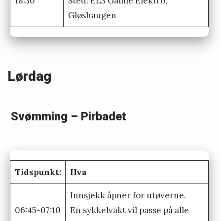
18:30
Sted: EL3 Gamle Elektro,
d
e
Gløshaugen
n
2
0
2
Lørdag
1
S
t
Svømming – Pirbadet
u
d
e
n
Tidspunkt:
Hva
t
Innsjekk åpner for utøverne.
m
06:45-07:10
En sykkelvakt vil passe på alle
e