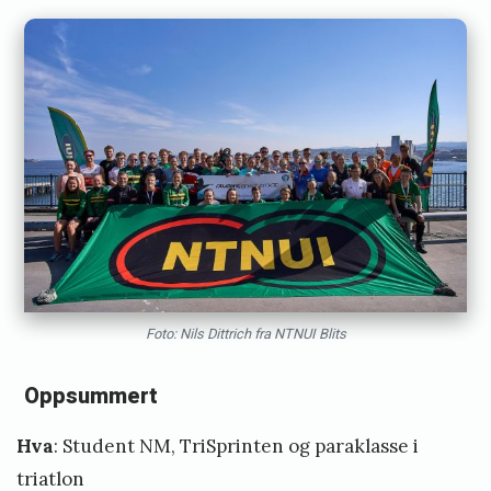
Foto: Nils Dittrich fra NTNUI Blits
Oppsummert
Hva
: Student NM, TriSprinten og paraklasse i
triatlon