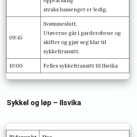
oppvarming
o
straks bassenget er ledig.
n
Svømmeslutt.
2
Utøverne går i garderobene og
0
09:45
skifter og gjør seg klar til
2
sykkeltransitt.
0
»
10:00
Felles sykkeltransitt til Ilsvika
Sykkel og løp – Ilsvika