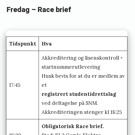
s
n
Fredag – Race brief
t
S
N
i
M
n
o
e
Tidspunkt
Hva
g
d
Akkreditering og lisenskontroll +
T
y
startnummerutlevering
r
n
Husk bevis for at du er medlem av
i
g
17:45
et
S
registrert studentidrettslag
p
e
ved deltagelse på SNM.
r
l
Akkrediteringen stenger kl 18:25
i
a
n
n
Obligatorisk Race brief.
t