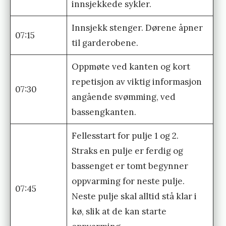
innsjekkede sykler.
s
t
Innsjekk stenger. Dørene åpner
07:15
e
til garderobene.
r
Oppmøte ved kanten og kort
s
repetisjon av viktig informasjon
k
07:30
angående svømming, ved
a
bassengkanten.
p
i
Fellesstart for pulje 1 og 2.
T
Straks en pulje er ferdig og
r
bassenget er tomt begynner
i
oppvarming for neste pulje.
07:45
a
Neste pulje skal alltid stå klar i
t
kø, slik at de kan starte
l