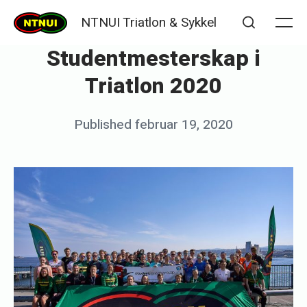
Skip
NTNUI Triatlon & Sykkel
to
Me
Search
Studentmesterskap i
content
Triatlon 2020
Posted
Published
februar 19, 2020
b
on
y
s
t
i
n
e
d