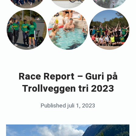
«
R
a
Race Report – Guri på
c
Trollveggen tri 2023
e
R
Posted
Published
juli 1, 2023
b
e
on
y
p
p
o