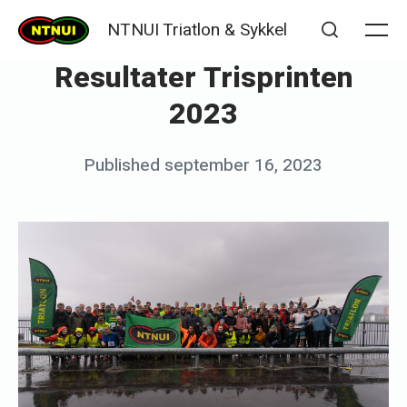
Skip
NTNUI Triatlon & Sykkel
to
Me
Search
Resultater Trisprinten
content
2023
Posted
Published
september 16, 2023
b
on
y
p
e
i
k
w
i