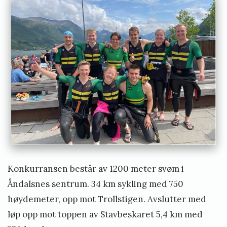
u
l
t
a
t
e
r
T
r
i
s
Konkurransen består av 1200 meter svøm i
p
Åndalsnes sentrum. 34 km sykling med 750
r
høydemeter, opp mot Trollstigen. Avslutter med
i
løp opp mot toppen av Stavbeskaret 5,4 km med
n