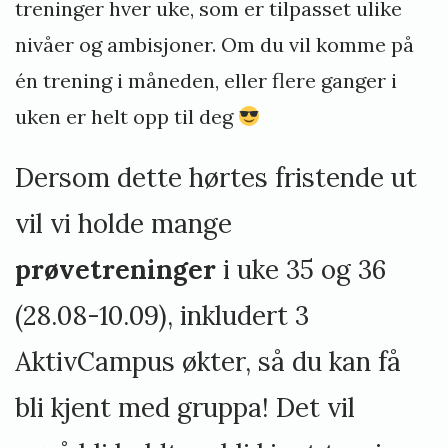
treninger hver uke, som er tilpasset ulike
n
nivåer og ambisjoner. Om du vil komme på
g
Å
én trening i måneden, eller flere ganger i
r
uken er helt opp til deg
s
m
Dersom dette hørtes fristende ut
ø
vil vi holde mange
t
e
prøvetreninger
i uke 35 og 36
2
(28.08-10.09), inkludert 3
0
2
AktivCampus økter, så du kan få
4
bli kjent med gruppa! Det vil
»