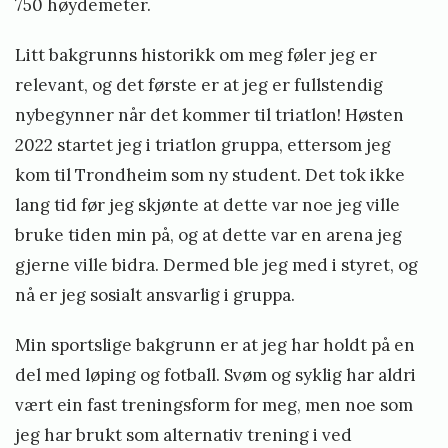
750 høydemeter.
t
e
Litt bakgrunns historikk om meg føler jeg er
n
relevant, og det første er at jeg er fullstendig
2
nybegynner når det kommer til triatlon! Høsten
0
2022 startet jeg i triatlon gruppa, ettersom jeg
2
kom til Trondheim som ny student. Det tok ikke
3
lang tid før jeg skjønte at dette var noe jeg ville
»
bruke tiden min på, og at dette var en arena jeg
gjerne ville bidra. Dermed ble jeg med i styret, og
nå er jeg sosialt ansvarlig i gruppa.
Min sportslige bakgrunn er at jeg har holdt på en
del med løping og fotball. Svøm og syklig har aldri
vært ein fast treningsform for meg, men noe som
jeg har brukt som alternativ trening i ved