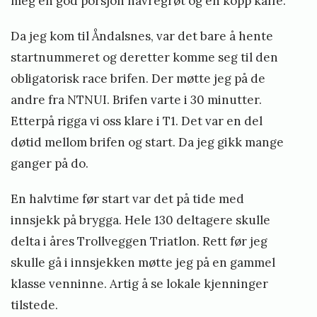
meg en god porsjon havregrøt og en kopp kaffe.
Da jeg kom til Åndalsnes, var det bare å hente
startnummeret og deretter komme seg til den
obligatorisk race brifen. Der møtte jeg på de
andre fra NTNUI. Brifen varte i 30 minutter.
Etterpå rigga vi oss klare i T1. Det var en del
døtid mellom brifen og start. Da jeg gikk mange
ganger på do.
En halvtime før start var det på tide med
innsjekk på brygga. Hele 130 deltagere skulle
delta i åres Trollveggen Triatlon. Rett før jeg
skulle gå i innsjekken møtte jeg på en gammel
klasse venninne. Artig å se lokale kjenninger
tilstede.