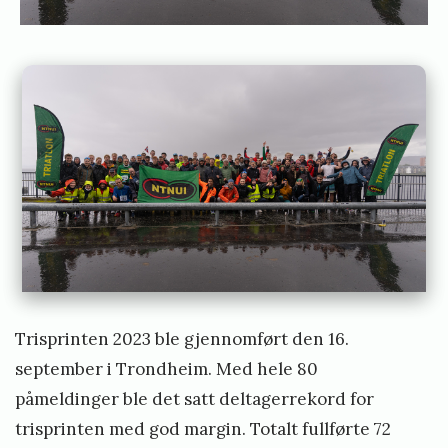
e
l
a
n
d
Trisprinten 2023 ble gjennomført den 16.
september i Trondheim. Med hele 80
påmeldinger ble det satt deltagerrekord for
trisprinten med god margin. Totalt fullførte 72