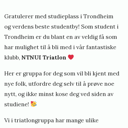
a
n
n
d
Gratulerer med studieplass i Trondheim
d
h
og verdens beste studentby! Som student i
e
Trondheim er du blant en av veldig få som
i
har mulighet til å bli med i vår fantastiske
m
!
klubb,
NTNUI Triatlon
I
Her er gruppa for deg som vil bli kjent med
n
n
nye folk, utfordre deg selv til å prøve noe
k
nytt, og ikke minst kose deg ved siden av
a
studiene!
l
l
Vi i triatlongruppa har mange ulike
i