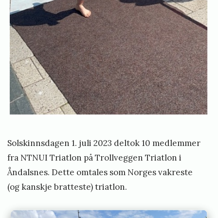
e
g
g
e
n
t
r
i
2
0
Solskinnsdagen 1. juli 2023 deltok 10 medlemmer
2
fra NTNUI Triatlon på Trollveggen Triatlon i
3
Åndalsnes. Dette omtales som Norges vakreste
R
(og kanskje bratteste) triatlon.
e
s