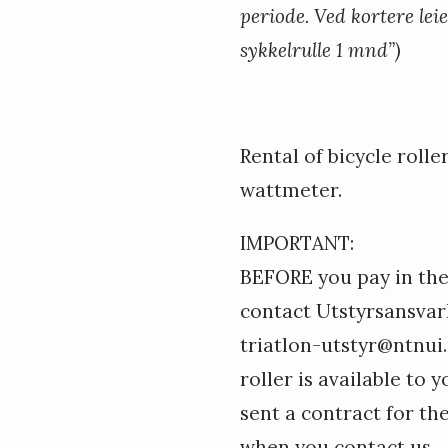
d
periode. Ved kortere lei
sykkelrulle 1 mnd”)
Rental of bicycle rolle
wattmeter.
IMPORTANT:
BEFORE you pay in the
contact Utstyrsansvarl
triatlon-utstyr@ntnui.
roller is available to y
sent a contract for th
when you contact us.