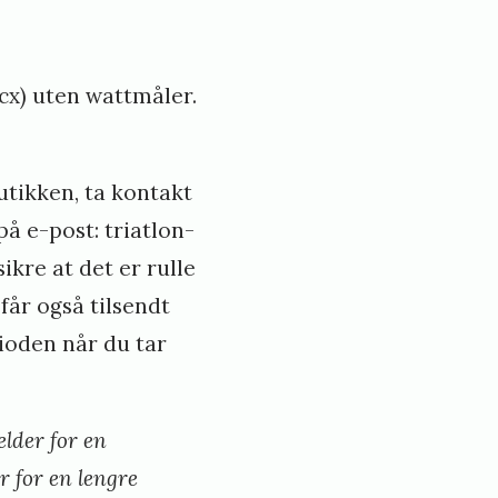
acx) uten wattmåler.
utikken, ta kontakt
å e-post: triatlon-
ikre at det er rulle
 får også tilsendt
ioden når du tar
elder for en
r for en lengre