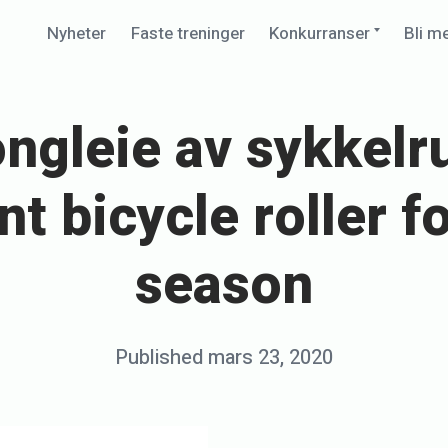
Expand
Nyheter
Faste treninger
Konkurranser
Bli m
child
menu
ngleie av sykkelrul
nt bicycle roller fo
season
Posted
Published
mars 23, 2020
b
on
y
s