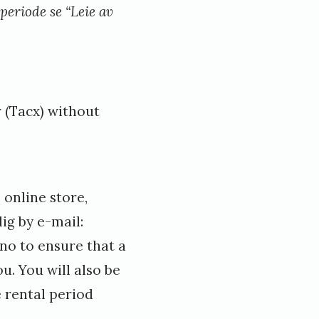
eperiode se “Leie av
r (Tacx) without
 online store,
ig by e-mail:
no to ensure that a
ou. You will also be
e rental period