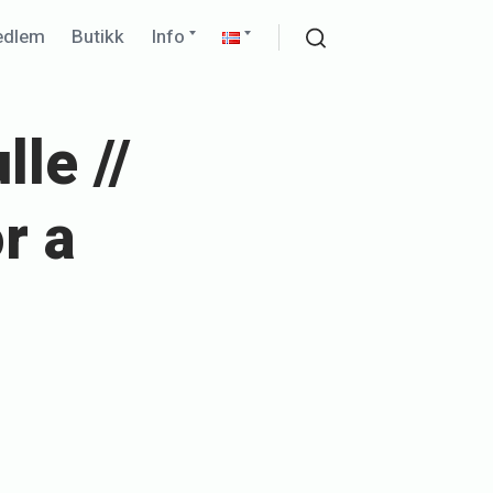
Expand
Expand
edlem
Butikk
Info
child
child
Search
menu
menu
le //
r a