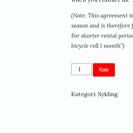
(Note: This agreement is
season and is therefore 
For shorter rental perio
bicycle roll 1 month”)
Sesongleie
Kjøp
av
sykkelrulle
Kategori:
Sykling
//
Rent
bicycle
roller