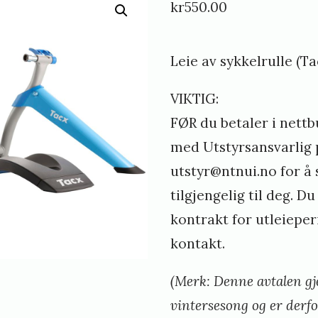
kr
550.00
t
i
Leie av sykkelrulle (T
n
e
VIKTIG:
d
FØR du betaler i nettb
y
med Utstyrsansvarlig p
n
utstyr@ntnui.no for å s
g
tilgjengelig til deg. Du
e
kontrakt for utleieper
l
kontakt.
a
(Merk: Denne avtalen gj
n
vintersesong og er derfo