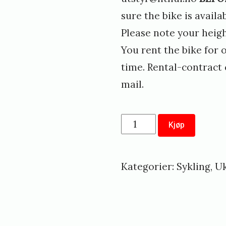
d
sure the bike is availab
Please note your heigh
You rent the bike for 
time. Rental-contract 
mail.
Leie
Kjøp
av
landeveissykkel
Kategorier:
Sykling
,
Uk
1
måned
//
Rent