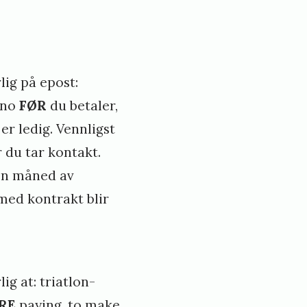
lig på epost:
.no
FØR
du betaler,
 er ledig. Vennligst
 du tar kontakt.
én måned av
med kontrakt blir
ig at: triatlon-
RE
paying, to make