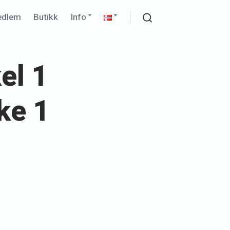
Expand
Expand
edlem
Butikk
Info
child
child
Search
menu
menu
el 1
ke 1