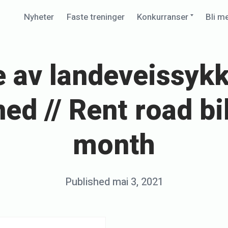
Expand
Nyheter
Faste treninger
Konkurranser
Bli m
child
menu
e av landeveissykk
ed // Rent road bi
month
Posted
Published
mai 3, 2021
b
on
y
s