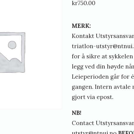
kr
750.00
t
i
MERK:
n
Kontakt Utstyrsansvar
e
triatlon-utstyr@ntnui
d
for å sikre at sykkelen
y
legg ved din høyde når
n
Leieperioden går for 
g
gangen. Intern avtale 
e
gjort via epost.
l
a
NB!
Contact Utstyrsansvarl
n
utstyr@ntnui.no
BEFO