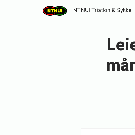
Skip
NTNUI Triatlon & Sykkel
to
content
Lei
mån