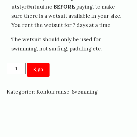
utstyr@ntnui.no
BEFORE
paying, to make
sure there is a wetsuit available in your size.
You rent the wetsuit for 7 days at a time.
The wetsuit should only be used for
swimming, not surfing, paddling etc.
Leie
Kjøp
av
våtdrakt
Kategorier:
Konkurranse
,
Svømming
-
1
uke
//
rental
«
of