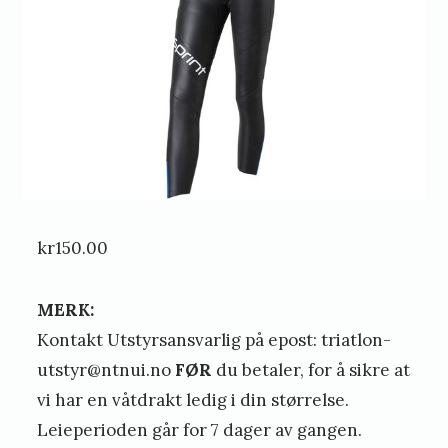
r
r
e
kr
150.00
MERK:
Kontakt Utstyrsansvarlig på epost: triatlon-
utstyr@ntnui.no
FØR
du betaler, for å sikre at
vi har en våtdrakt ledig i din størrelse.
Leieperioden går for 7 dager av gangen.