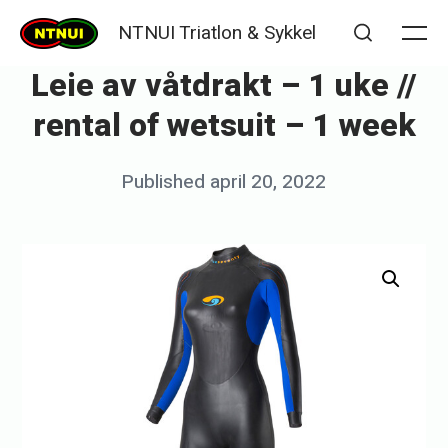
Skip
NTNUI Triatlon & Sykkel
to
Me
Search
Leie av våtdrakt – 1 uke //
content
rental of wetsuit – 1 week
Posted
Published
april 20, 2022
b
on
y
m
a
l
i
f
u