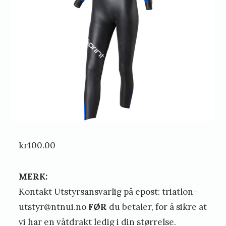
u
r
r
e
kr
100.00
MERK:
Kontakt Utstyrsansvarlig på epost: triatlon-
utstyr@ntnui.no
FØR
du betaler, for å sikre at
vi har en våtdrakt ledig i din størrelse.