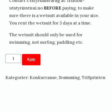
Contact Utstyrsansvarlig at: triatlon-
utstyr@ntnui.no
BEFORE
paying, to make
sure there is a wetsuit available in your size.
You rent the wetsuit for 3 days at a time.
The wetsuit should only be used for
swimming, not surfing, paddling etc.
Leie
Kjøp
av
våtdrakt
Kategorier:
Konkurranse
,
Svømming
,
TriSprinten
-
1
helg
//
rental
«