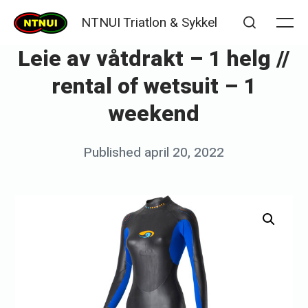
Skip
NTNUI Triatlon & Sykkel
to
Me
Search
Leie av våtdrakt – 1 helg //
content
rental of wetsuit – 1
weekend
Posted
Published
april 20, 2022
b
on
y
m
a
l
i
f