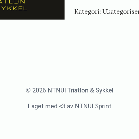
2026
m
Kategori:
Ukategorise
antall
o
l
s
t
r
e
© 2026 NTNUI Triatlon & Sykkel
Laget med <3 av NTNUI Sprint