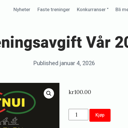
Expand
Nyheter
Faste treninger
Konkurranser
Bli m
child
menu
ningsavgift Vår 
Posted
Published
januar 4, 2026
b
on
y
b
kr
100.00
r
a
Treningsavgift
g
Kjøp
Vår
e