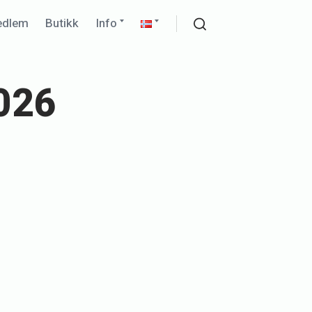
Expand
Expand
edlem
Butikk
Info
child
child
Search
menu
menu
2026