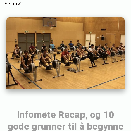
Vel møtt!
«
I
n
Infomøte Recap, og 10
f
gode grunner til å begynne
o