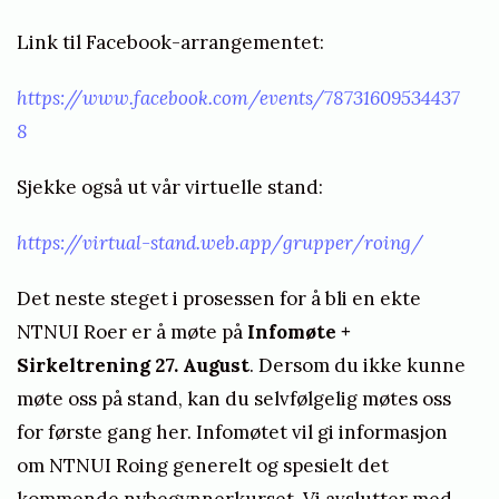
P
å
Link til Facebook-arrangementet:
m
https://www.facebook.com/events/78731609534437
e
8
l
d
Sjekke også ut vår virtuelle stand:
i
n
https://virtual-stand.web.app/grupper/roing/
g
Det neste steget i prosessen for å bli en ekte
t
NTNUI Roer er å møte på
Infomøte +
i
Sirkeltrening 27. August
. Dersom du ikke kunne
l
møte oss på stand, kan du selvfølgelig møtes oss
n
for første gang her. Infomøtet vil gi informasjon
y
om NTNUI Roing generelt og spesielt det
b
kommende nybegynnerkurset. Vi avslutter med