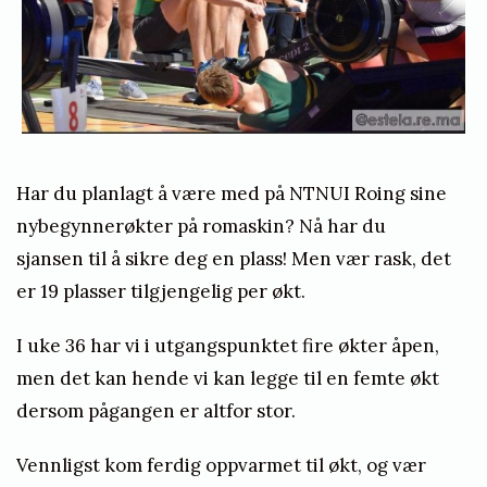
n
e
s
b
e
Har du planlagt å være med på NTNUI Roing sine
r
nybegynnerøkter på romaskin? Nå har du
g
sjansen til å sikre deg en plass! Men vær rask, det
e
er 19 plasser tilgjengelig per økt.
I uke 36 har vi i utgangspunktet fire økter åpen,
men det kan hende vi kan legge til en femte økt
dersom pågangen er altfor stor.
Vennligst kom ferdig oppvarmet til økt, og vær