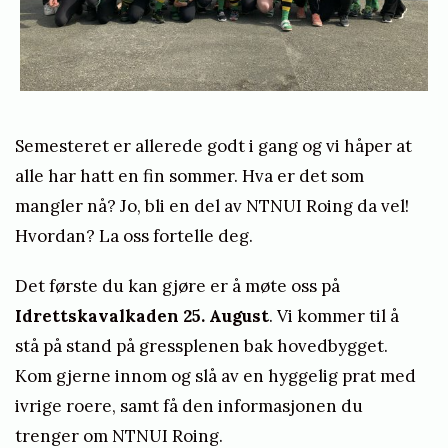
y
s
n
b
n
e
e
r
r
Semesteret er allerede godt i gang og vi håper at
k
g
alle har hatt en fin sommer. Hva er det som
u
e
mangler nå? Jo, bli en del av NTNUI Roing da vel!
r
Hvordan? La oss fortelle deg.
s
e
Det første du kan gjøre er å møte oss på
r
Idrettskavalkaden
25. August
. Vi kommer til å
Å
stå på stand på gressplenen bak hovedbygget.
P
Kom gjerne innom og slå av en hyggelig prat med
E
ivrige roere, samt få den informasjonen du
N
trenger om NTNUI Roing.