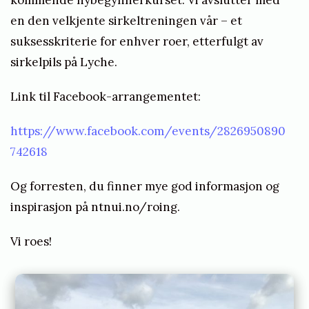
e
en den velkjente sirkeltreningen vår – et
g
suksesskriterie for enhver roer, etterfulgt av
y
sirkelpils på Lyche.
n
n
Link til Facebook-arrangementet:
e
r
https://www.facebook.com/events/2826950890
ø
742618
k
Og forresten, du finner mye god informasjon og
t
inspirasjon på
ntnui.no/roing
.
e
r
Vi roes!
p
å
r