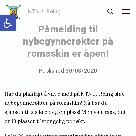
Skip
NTNUI Roing
to
Open toolbar
Me
Search
content
Påmelding til
nybegynnerøkter på
romaskin er åpen!
Posted
Published
30/08/2020
b
on
y
j
Har du planlagt å være med på NTNUI Roing sine
o
nybegynnerøkter på romaskin? Nå har du
h
sjansen til å sikre deg en plass! Men vær rask, det
er 19 plasser tilgjengelig per økt.
a
n