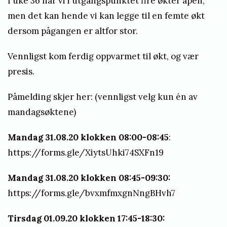
I uke 36 har vi i utgangspunktet fire økter åpen,
n
men det kan hende vi kan legge til en femte økt
e
dersom pågangen er altfor stor.
s
Vennligst kom ferdig oppvarmet til økt, og vær
b
presis.
e
r
Påmelding skjer her: (vennligst velg kun én av
mandagsøktene)
g
e
Mandag 31.08.20 klokken 08:00-08:45
:
https://forms.gle/XiytsUhki74SXFn19
Mandag 31.08.20 klokken 08:45-09:30:
https://forms.gle/bvxmfmxgnNngBHvh7
Tirsdag 01.09.20 klokken 17:45-18:30: