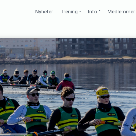
Collapse
Expand
Nyheter
Trening
Info
Medlemmer
child
child
menu
menu