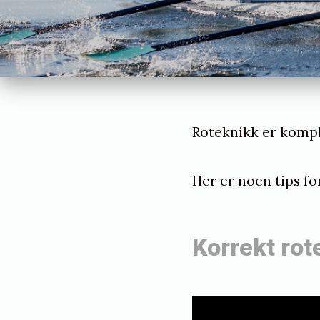
d
1
6
/
0
2
Roteknikk er kompli
/
Her er noen tips for
2
0
2
Korrekt rot
0
b
y