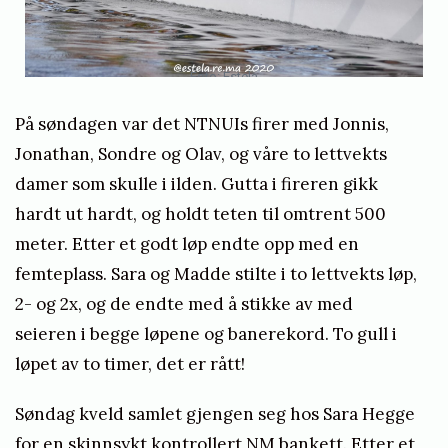
Foto: Estela
På søndagen var det NTNUIs firer med Jonnis,
Jonathan, Sondre og Olav, og våre to lettvekts
damer som skulle i ilden. Gutta i fireren gikk
hardt ut hardt, og holdt teten til omtrent 500
meter. Etter et godt løp endte opp med en
femteplass. Sara og Madde stilte i to lettvekts løp,
2- og 2x, og de endte med å stikke av med
seieren i begge løpene og banerekord. To gull i
løpet av to timer, det er rått!
Søndag kveld samlet gjengen seg hos Sara Hegge
for en skinnsykt kontrollert NM bankett. Etter et