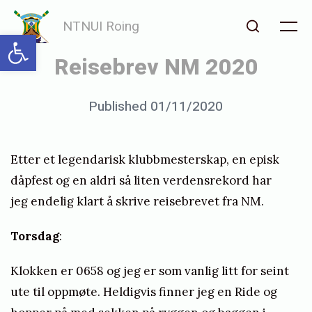
Skip
NTNUI Roing
to
Open toolbar
Me
Search
content
Reisebrev NM 2020
Posted
Published
01/11/2020
b
on
y
s
Etter et legendarisk klubbmesterskap, en episk
a
dåpfest og en aldri så liten verdensrekord har
r
jeg endelig klart å skrive reisebrevet fra NM.
a
Torsdag
:
h
e
Klokken er 0658 og jeg er som vanlig litt for seint
ute til oppmøte. Heldigvis finner jeg en Ride og
g