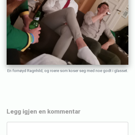
En fornøyd Ragnhild, og roere som koser seg med noe godt i glasset.
Legg igjen en kommentar
«
P
K
å
o