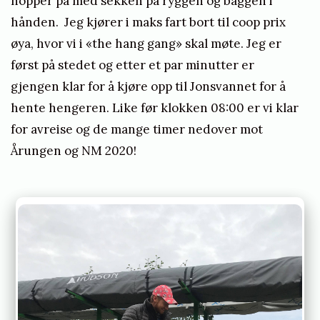
hopper på med sekken på ryggen og baggen i
g
hånden. Jeg kjører i maks fart bort til coop prix
e
øya, hvor vi i «the hang gang» skal møte. Jeg er
først på stedet og etter et par minutter er
gjengen klar for å kjøre opp til Jonsvannet for å
hente hengeren. Like før klokken 08:00 er vi klar
for avreise og de mange timer nedover mot
Årungen og NM 2020!