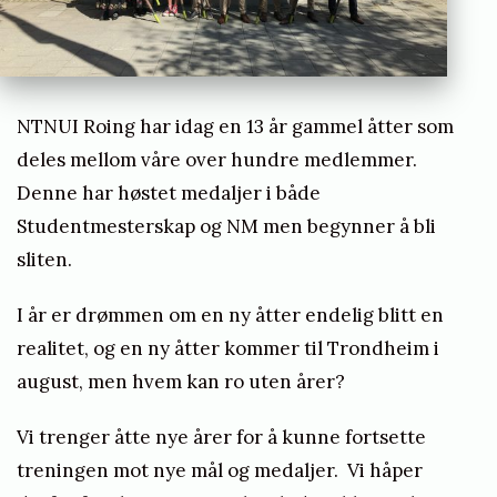
g
e
NTNUI Roing har idag en 13 år gammel åtter som
deles mellom våre over hundre medlemmer.
Denne har høstet medaljer i både
Studentmesterskap og NM men begynner å bli
sliten.
I år er drømmen om en ny åtter endelig blitt en
realitet, og en ny åtter kommer til Trondheim i
august, men hvem kan ro uten årer?
Vi trenger åtte nye årer for å kunne fortsette
treningen mot nye mål og medaljer. Vi håper