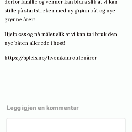
derfor familie og venner kan bidra slik at vi kan
stille på startstreken med ny grønn båt og nye
grønne årer!
Hjelp oss og nå målet slik at vi kan ta i bruk den
nye båten allerede i høst!
https://spleis.no/hvemkanroutenårer
Legg igjen en kommentar
«
V
K
i
o