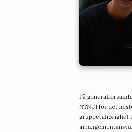
På generalforsamli
NTNUI for det neste
gruppetilhørighet t
arrangementansvarl