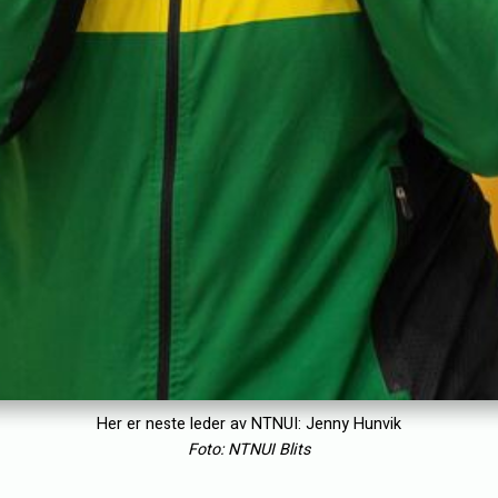
Her er neste leder av NTNUI: Jenny Hunvik
Foto: NTNUI Blits