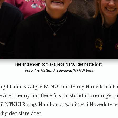
Her er gjengen som skal lede NTNUI det neste året!
Foto: Iris Natten Frydenlund/NTNUI Blits
ng 14. mars valgte NTNUI inn Jenny Hunvik fra 
 året. Jenny har flere års farststid i foreningen
il NTNUI Roing. Hun har også sittet i Hovedstyr
ig det siste året.