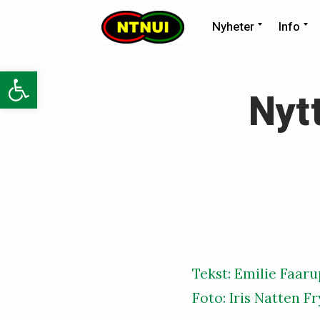
Skip
Expand
E
Nyheter
Info
child
ch
NTNUI
to
menu
m
content
Open toolbar
Nyt
Tekst: Emilie Faaru
Foto: Iris Natten 