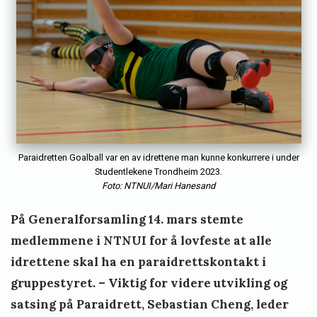
e
s
t
o
r
v
i
Paraidretten Goalball var en av idrettene man kunne konkurrere i under
Studentlekene Trondheim 2023.
k
Foto: NTNUI/Mari Hanesand
På Generalforsamling 14. mars stemte
medlemmene i NTNUI for å lovfeste at alle
idrettene skal ha en paraidrettskontakt i
gruppestyret. – Viktig for videre utvikling og
satsing på Paraidrett, Sebastian Cheng, leder