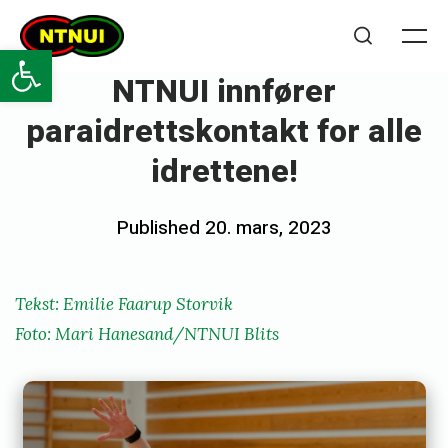
Skip
NTNUI
to
Open toolbar
Me
Search
content
NTNUI innfører
paraidrettskontakt for alle
idrettene!
Posted
Published
20. mars, 2023
b
on
y
e
Tekst: Emilie Faarup Storvik
m
Foto: Mari Hanesand/NTNUI Blits
i
l
i