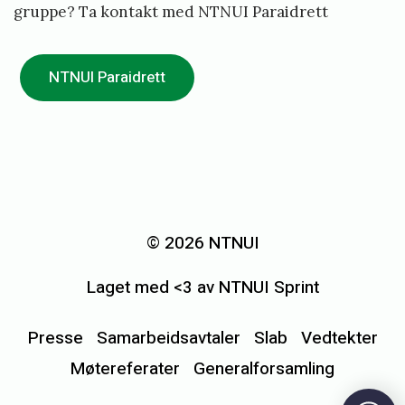
gruppe? Ta kontakt med NTNUI Paraidrett
NTNUI Paraidrett
«
N
y
© 2026 NTNUI
t
Laget med <3 av NTNUI Sprint
t
h
Presse
Samarbeidsavtaler
Slab
Vedtekter
o
Møtereferater
Generalforsamling
v
e