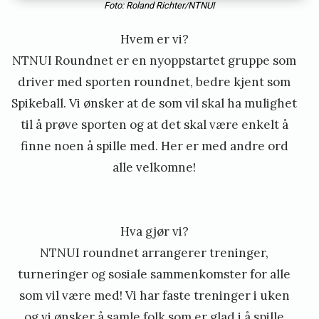
r
Foto: Roland Richter/NTNUI
t
Hvem er vi?
e
NTNUI Roundnet er en nyoppstartet gruppe som
l
driver med sporten roundnet, bedre kjent som
s
Spikeball. Vi ønsker at de som vil skal ha mulighet
e
til å prøve sporten og at det skal være enkelt å
finne noen å spille med. Her er med andre ord
n
alle velkomne!
Hva gjør vi?
NTNUI roundnet arrangerer treninger,
turneringer og sosiale sammenkomster for alle
som vil være med! Vi har faste treninger i uken
og vi ønsker å samle folk som er glad i å spille