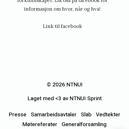
forkunnskaper. Lik oss på facebook for
informasjon om hvor, når og hva!
Link til facebook
«
I
n
© 2026 NTNUI
n
Laget med <3 av NTNUI Sprint
k
a
Presse
Samarbeidsavtaler
Slab
Vedtekter
l
Møtereferater
Generalforsamling
l