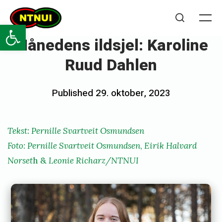
Skip
NTNUI
to
Open toolbar
Me
Search
content
Månedens ildsjel: Karoline
Ruud Dahlen
Posted
Published
29. oktober, 2023
b
on
y
p
Tekst: Pernille Svartveit Osmundsen
e
Foto: Pernille Svartveit Osmundsen
,
Eirik Halvard
r
Norset
h &
Leonie Richarz/NTNUI
n
i
l