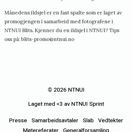
Månedens ildsjel er en fast spalte som er laget av
promogjengen i samarbeid med fotografene i
NTNUI Blits. Kjenner du en ildsjel i NTNUI? Tips
oss på:
blits-promo@ntnui.no
«
M
å
© 2026 NTNUI
n
Laget med <3 av NTNUI Sprint
e
d
Presse
Samarbeidsavtaler
Slab
Vedtekter
e
Møtereferater
Generalforsamling
n