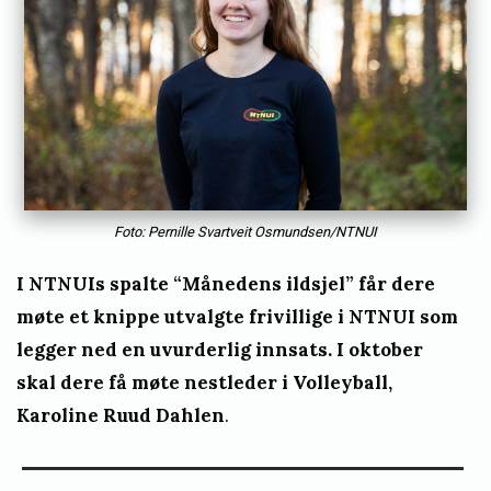
l
e
o
s
m
u
n
Foto: Pernille Svartveit Osmundsen/NTNUI
d
I NTNUIs spalte “Månedens ildsjel” får dere
s
møte et knippe utvalgte frivillige i NTNUI som
e
legger ned en uvurderlig innsats. I oktober
n
skal dere få møte nestleder i Volleyball,
Karoline Ruud Dahlen
.