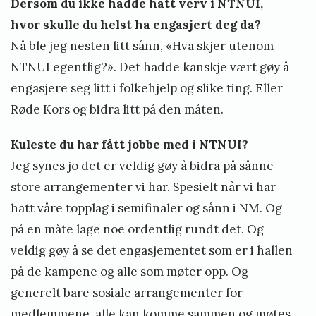
Dersom du ikke hadde hatt verv i NTNUI,
hvor skulle du helst ha engasjert deg da?
Nå ble jeg nesten litt sånn, «Hva skjer utenom
NTNUI egentlig?». Det hadde kanskje vært gøy å
engasjere seg litt i folkehjelp og slike ting. Eller
Røde Kors og bidra litt på den måten.
Kuleste du har fått jobbe med i NTNUI?
Jeg synes jo det er veldig gøy å bidra på sånne
store arrangementer vi har. Spesielt når vi har
hatt våre topplag i semifinaler og sånn i NM. Og
på en måte lage noe ordentlig rundt det. Og
veldig gøy å se det engasjementet som er i hallen
på de kampene og alle som møter opp. Og
generelt bare sosiale arrangementer for
medlemmene, alle kan komme sammen og møtes.