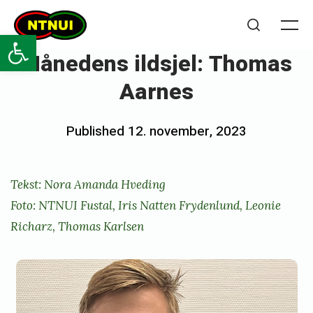
Skip
NTNUI
to
Open toolbar
Me
Search
content
Månedens ildsjel: Thomas
Aarnes
Posted
Published
12. november, 2023
b
on
y
n
Tekst: Nora Amanda Hveding
o
Foto:
NTNUI Fustal, Iris Natten Frydenlund
,
Leonie
r
Richarz
,
Thomas Karlsen
a
h
v