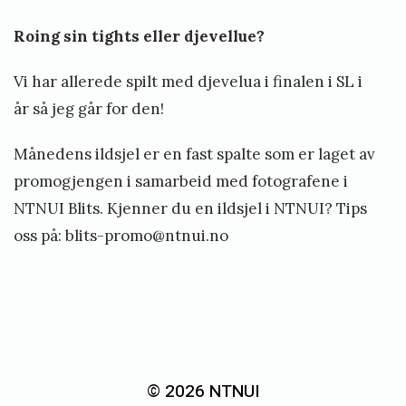
Roing sin tights eller djevellue?
Vi har allerede spilt med djevelua i finalen i SL i
år så jeg går for den!
Månedens ildsjel er en fast spalte som er laget av
promogjengen i samarbeid med fotografene i
NTNUI Blits. Kjenner du en ildsjel i NTNUI? Tips
oss på:
blits-promo@ntnui.no
«
M
å
© 2026 NTNUI